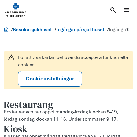
Akademiska.se
Besöka sjukhuset
Ingångar på sjukhuset
Ingång 70
För att visa kartan behöver du acceptera funktionella
cookies.
Cookieinställningar
Restaurang
Restaurangen har öppet måndag-fredag klockan 8–19,
lördag-söndag klockan 11–16. Under sommaren 9–17.
Kiosk
Kiosken har öppet måndag-fredag klockan 8–20, lördag-