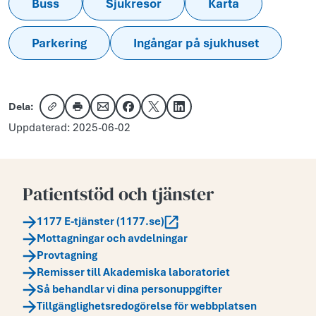
Buss
Sjukresor
Karta
Parkering
Ingångar på sjukhuset
Dela:
Kopiera länk
Skriv ut
Dela via e-post
Dela på Facebook
Dela på X
Dela på LinkedIn
Uppdaterad: 2025-06-02
Patientstöd och tjänster
1177 E-tjänster (1177.se)
Mottagningar och avdelningar
Provtagning
Remisser till Akademiska laboratoriet
Så behandlar vi dina personuppgifter
Tillgänglighetsredogörelse för webbplatsen