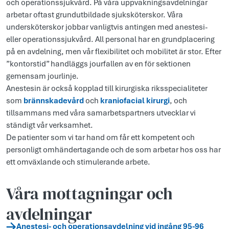
och operationssjukvård. På våra uppvakningsavdelningar
arbetar oftast grundutbildade sjuksköterskor. Våra
undersköterskor jobbar vanligtvis antingen med anestesi-
eller operationssjukvård. All personal har en grundplacering
på en avdelning, men vår flexibilitet och mobilitet är stor. Efter
”kontorstid” handläggs jourfallen av en för sektionen
gemensam jourlinje.
Anestesin är också kopplad till kirurgiska riksspecialiteter
som
brännskadevård
och
kraniofacial kirurgi
, och
tillsammans med våra samarbetspartners utvecklar vi
ständigt vår verksamhet.
De patienter som vi tar hand om får ett kompetent och
personligt omhändertagande och de som arbetar hos oss har
ett omväxlande och stimulerande arbete.
Våra mottagningar och
avdelningar
Anestesi- och operationsavdelning vid ingång 95-96