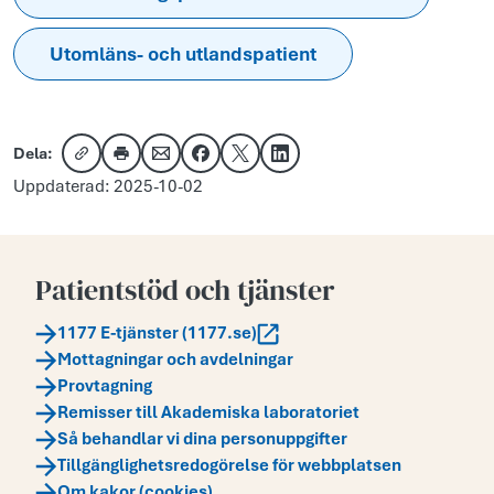
Utomläns- och utlandspatient
Dela:
Kopiera länk
Skriv ut
Dela via e-post
Dela på Facebook
Dela på X
Dela på LinkedIn
Uppdaterad: 2025-10-02
Patientstöd och tjänster
1177 E-tjänster (1177.se)
Mottagningar och avdelningar
Provtagning
Remisser till Akademiska laboratoriet
Så behandlar vi dina personuppgifter
Tillgänglighetsredogörelse för webbplatsen
Om kakor (cookies)