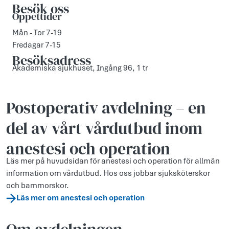
Besök oss
Öppettider
Mån - Tor 7-19
Fredagar 7-15
Besöksadress
Akademiska sjukhuset, Ingång 96, 1 tr
Postoperativ avdelning – en
del av vårt vårdutbud inom
anestesi och operation
Läs mer på huvudsidan för anestesi och operation för allmän
information om vårdutbud. Hos oss jobbar sjuksköterskor
och barnmorskor.
Läs mer om anestesi och operation