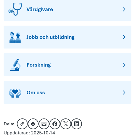
Vårdgivare
Jobb och utbildning
Forskning
Om oss
Dela:
Kopiera länk
Skriv ut
Dela via e-post
Dela på Facebook
Dela på X
Dela på LinkedIn
Uppdaterad: 2025-10-14