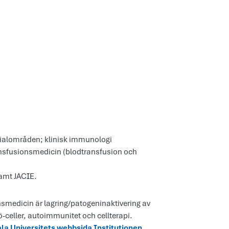
cialområden; klinisk immunologi
ansfusionsmedicin (blodtransfusion och
samt JACIE.
medicin är lagring/patogeninaktivering av
celler, autoimmunitet och cellterapi.
la Universitets webbsida Institutionen