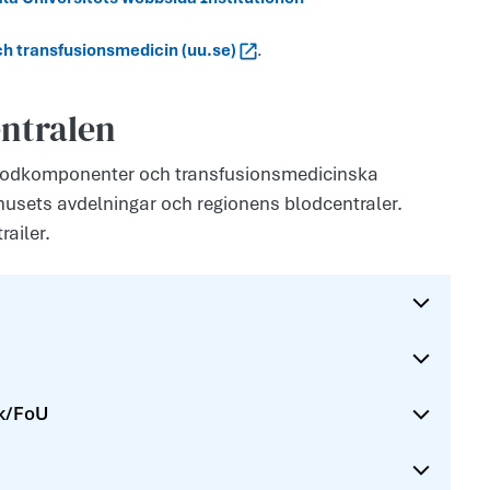
ch transfusionsmedicin (uu.se)
.
ntralen
 blodkomponenter och transfusionsmedicinska
khusets avdelningar och regionens blodcentraler.
ailer.
uk/FoU