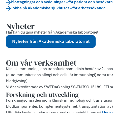
Mottagningar och avdelningar – för patient och besökare
Jobba på Akademiska sjukhuset – för arbetssökande
Nyheter
Här kan du läsa nyheter från Akademiska laboratoriet.
Nyheter från Akademiska laboratoriet
Om vår verksamhet
Klinisk immunologi och transfusionsmedicin består av 2 spe
(autoimmunitet och allergi och cellulär immunologi) samt tr
blodgivning).
Vi är ackrediterade av SWEDAC enligt SS-EN ISO 15189, EFI 
Forskning och utveckling
Forskningsområden inom Klinisk immunologi och transfusions
blodkomponenter, komplementsystemet, transplantation av ö-
Utförliga beskrivningar av personal och projekt finns på
Uppsa