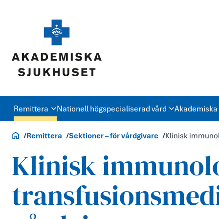
Remittera
Nationell högspecialiserad vård
Akademiska 
Vårdgivare
Remittera
Sektioner – för vårdgivare
Klinisk immunol
Klinisk immunol
transfusionsmedi