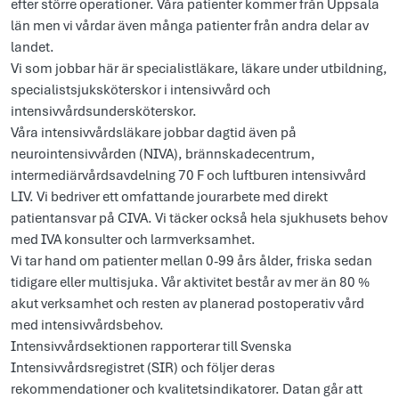
efter större operationer. Våra patienter kommer från Uppsala
län men vi vårdar även många patienter från andra delar av
landet.
Vi som jobbar här är specialistläkare, läkare under utbildning,
specialistsjuksköterskor i intensivvård och
intensivvårdsundersköterskor.
Våra intensivvårdsläkare jobbar dagtid även på
neurointensivvården (NIVA), brännskadecentrum,
intermediärvårdsavdelning 70 F och luftburen intensivvård
LIV. Vi bedriver ett omfattande jourarbete med direkt
patientansvar på CIVA. Vi täcker också hela sjukhusets behov
med IVA konsulter och larmverksamhet.
Vi tar hand om patienter mellan 0-99 års ålder, friska sedan
tidigare eller multisjuka. Vår aktivitet består av mer än 80 %
akut verksamhet och resten av planerad postoperativ vård
med intensivvårdsbehov.
Intensivvårdsektionen rapporterar till Svenska
Intensivvårdsregistret (SIR) och följer deras
rekommendationer och kvalitetsindikatorer. Datan går att