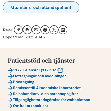
Utomläns- och utlandspatient
Dela:
Kopiera länk
Skriv ut
Dela via e-post
Dela på Facebook
Dela på X
Dela på LinkedIn
Uppdaterad: 2025-10-02
Patientstöd och tjänster
1177 E-tjänster (1177.se)
Mottagningar och avdelningar
Provtagning
Remisser till Akademiska laboratoriet
Så behandlar vi dina personuppgifter
Tillgänglighetsredogörelse för webbplatsen
Om kakor (cookies)