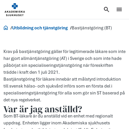
Jobb och utbildning
Utbildning och tjänstgöring
Bastjänstgöring (BT)
Krav på bastjänstgöring gäller för legitimerade läkare som inte
har gjort allmäntjänstgöring (AT) i Sverige och som inte hade
påbörjat sin specialiseringstjänstgöring när föreskriften
trädde i kraft den 1 juli 2021.
Bastjänstgöring för läkare innebär att målstyrd introduktion
till svensk hälso- och sjukvård införs som en första del i
specialiseringstjänstgöring för alla som gör sin ST baserad på
det nya regelverket.
Var är jag anställd?
Som BT-läkare är du anställd vid en enhet med regionalt
uppdrag. Enheten ligger inom Akademiska sjukhusets