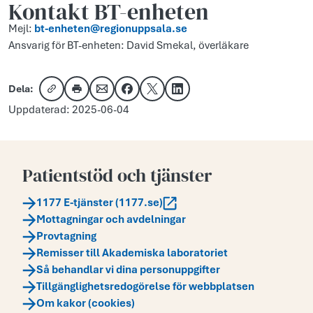
Kontakt BT-enheten
Mejl:
bt-enheten@regionuppsala.se
Ansvarig för BT-enheten: David Smekal, överläkare
Dela:
Kopiera länk
Skriv ut
Dela via e-post
Dela på Facebook
Dela på X
Dela på LinkedIn
Uppdaterad: 2025-06-04
Patientstöd och tjänster
1177 E-tjänster (1177.se)
Mottagningar och avdelningar
Provtagning
Remisser till Akademiska laboratoriet
Så behandlar vi dina personuppgifter
Tillgänglighetsredogörelse för webbplatsen
Om kakor (cookies)