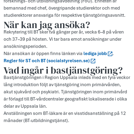
forsknings- och utbildningsavdelning (FoU). Enheten är
bemannad med chef, övergripande studierektor och med
studierektorer ansvariga för respektive tjänstgöringsavsnitt.
När kan jag ansöka?
Rekrytering till BT sker två gånger per år, vecka 6–8 på våren
och 37–39 på hösten. Vi tar bara emot ansökningar under
ansökningsperioden.
När ansökan är öppen finns länken via
lediga jobb
.
Regler för ST och BT (socialstyrelsen.se)
Vad ingår i bastjänstgöring?
Bastjänstgöringen i Region Uppsala inleds med en fyra veckor
lång introduktion följt av tjänstgöring inom primärvården,
akut sjukvård och psykiatri. Tjänstgöringen inom primärvård
är förlagd till BT-vårdcentraler geografiskt lokaliserade i olika
delar av Uppsala län.
Anställningen som BT-läkare är en visstidsanställning på 12
månader (BT-utbildningstjänst).