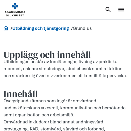
Jobb och utbildning
Utbildning och tjänstgöring
Grund-us
Upplägg och innehåll
Utbildningen består av föreläsningar, övning av praktiska
moment, enklare simuleringar, studiebesök samt reflektion
och sträcker sig över tolv veckor med ett kurstillfälle per vecka.
Innehåll
Övergripande ämnen som ingår är omvårdnad,
undersköterskans yrkesroll, kommunikation och bemötande
samt organisation och arbetsmiljö.
Omvårdnad inkluderar bland annat andningsvård,
provtagning, KAD, stomivård, sårvård och förband,