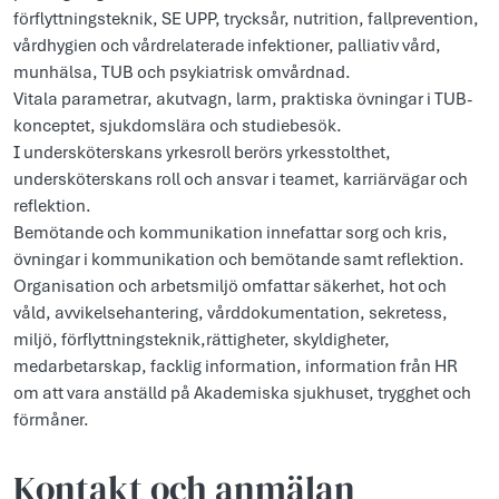
förflyttningsteknik, SE UPP, trycksår, nutrition, fallprevention,
vårdhygien och vårdrelaterade infektioner, palliativ vård,
munhälsa, TUB och psykiatrisk omvårdnad.
Vitala parametrar, akutvagn, larm, praktiska övningar i TUB-
konceptet, sjukdomslära och studiebesök.
I undersköterskans yrkesroll berörs yrkesstolthet,
undersköterskans roll och ansvar i teamet, karriärvägar och
reflektion.
Bemötande och kommunikation innefattar sorg och kris,
övningar i kommunikation och bemötande samt reflektion.
Organisation och arbetsmiljö omfattar säkerhet, hot och
våld, avvikelsehantering, vårddokumentation, sekretess,
miljö, förflyttningsteknik,rättigheter, skyldigheter,
medarbetarskap, facklig information, information från HR
om att vara anställd på Akademiska sjukhuset, trygghet och
förmåner.
Kontakt och anmälan