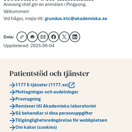
Ansvarig chef gör en anmälan i Pingpong.
Välkommen!
Vid frågor, mejla till:
grundus.ktc@akademiska.se
Dela:
Kopiera länk
Skriv ut
Dela via e-post
Dela på Facebook
Dela på X
Dela på LinkedIn
Uppdaterad: 2025-06-04
Patientstöd och tjänster
1177 E-tjänster (1177.se)
Mottagningar och avdelningar
Provtagning
Remisser till Akademiska laboratoriet
Så behandlar vi dina personuppgifter
Tillgänglighetsredogörelse för webbplatsen
Om kakor (cookies)