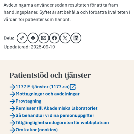
Avdelningarna använder sedan resultaten för att ta fram
handlingsplaner. Syftet är att behålla och förbättra kvaliteten i
vården för patienter som har ont.
Dela:
Kopiera länk
Skriv ut
Dela via e-post
Dela på Facebook
Dela på X
Dela på LinkedIn
Uppdaterad: 2025-09-10
Patientstöd och tjänster
1177 E-tjänster (1177.se)
Mottagningar och avdelningar
Provtagning
Remisser till Akademiska laboratoriet
Så behandlar vi dina personuppgifter
Tillgänglighetsredogörelse för webbplatsen
Om kakor (cookies)