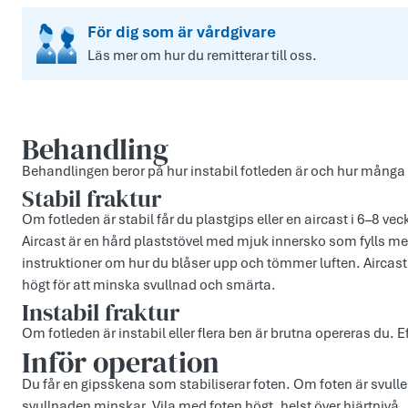
För dig som är vårdgivare
Läs mer om hur du remitterar till oss.
Behandling
Behandlingen beror på hur instabil fotleden är och hur många b
Stabil fraktur
Om fotleden är stabil får du plastgips eller en aircast i 6–8 vec
Aircast är en hård plaststövel med mjuk innersko som fylls med l
instruktioner om hur du blåser upp och tömmer luften. Aircast 
högt för att minska svullnad och smärta.
Instabil fraktur
Om fotleden är instabil eller flera ben är brutna opereras du. Ef
Inför operation
Du får en gipsskena som stabiliserar foten. Om foten är svull
svullnaden minskar. Vila med foten högt, helst över hjärtnivå.