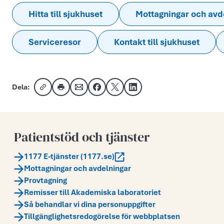
Hitta till sjukhuset
Mottagningar och avd
Serviceresor
Kontakt till sjukhuset
Dela:
Kopiera länk
Skriv ut
Dela via e-post
Dela på Facebook
Dela på X
Dela på LinkedIn
Patientstöd och tjänster
1177 E-tjänster (1177.se)
Mottagningar och avdelningar
Provtagning
Remisser till Akademiska laboratoriet
Så behandlar vi dina personuppgifter
Tillgänglighetsredogörelse för webbplatsen