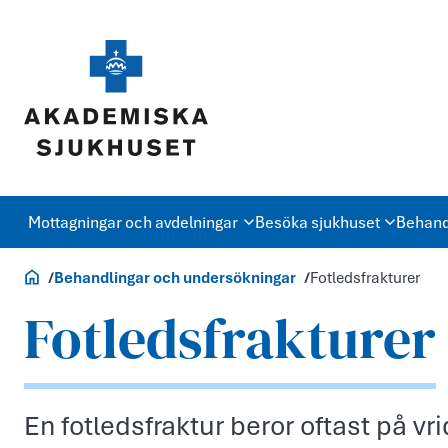
Mottagningar och avdelningar
Besöka sjukhuset
Behand
Akademiska.se
Behandlingar och undersökningar
Fotledsfrakturer
Fotledsfrakturer
En fotledsfraktur beror oftast på vr