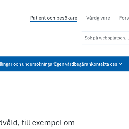
Patient och besökare
Vårdgivare
Fors
Sök på webbplatsen...
lingar och undersökningar
Egen vårdbegäran
Kontakta oss
idvåld, till exempel om