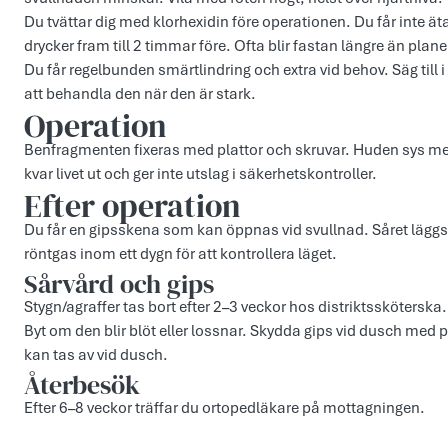
Du tvättar dig med klorhexidin före operationen. Du får inte ät
drycker fram till 2 timmar före. Ofta blir fastan längre än plane
Du får regelbunden smärtlindring och extra vid behov. Säg till i 
att behandla den när den är stark.
Operation
Benfragmenten fixeras med plattor och skruvar. Huden sys med 
kvar livet ut och ger inte utslag i säkerhetskontroller.
Efter operation
Du får en gipsskena som kan öppnas vid svullnad. Såret läggs o
röntgas inom ett dygn för att kontrollera läget.
Sårvård och gips
Stygn/agraffer tas bort efter 2–3 veckor hos distriktssköterska
Byt om den blir blöt eller lossnar. Skydda gips vid dusch med 
kan tas av vid dusch.
Återbesök
Efter 6–8 veckor träffar du ortopedläkare på mottagningen.