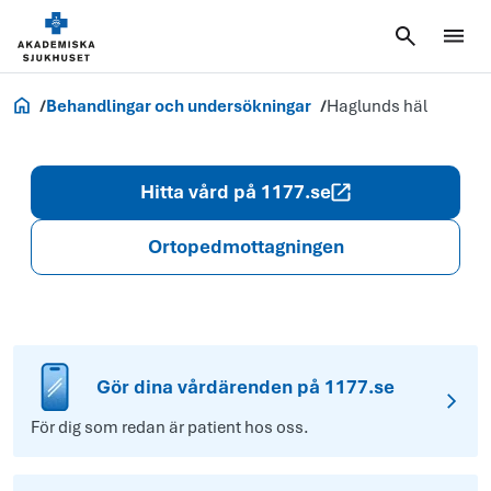
Akademiska.se
Behandlingar och undersökningar
Haglunds häl
Hitta vård på 1177.se
Ortoped­mottagningen
Gör dina vårdärenden på 1177.se
För dig som redan är patient hos oss.