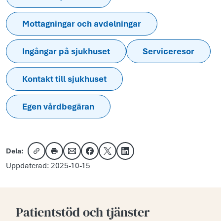
Mottagningar och avdelningar
Ingångar på sjukhuset
Serviceresor
Kontakt till sjukhuset
Egen vårdbegäran
Dela:
Kopiera länk
Skriv ut
Dela via e-post
Dela på Facebook
Dela på X
Dela på LinkedIn
Uppdaterad: 2025-10-15
Patientstöd och tjänster