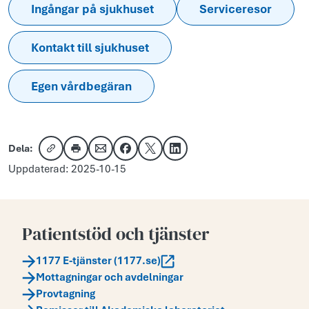
Ingångar på sjukhuset
Serviceresor
Kontakt till sjukhuset
Egen vårdbegäran
Dela:
Kopiera länk
Skriv ut
Dela via e-post
Dela på Facebook
Dela på X
Dela på LinkedIn
Uppdaterad: 2025-10-15
Patientstöd och tjänster
1177 E-tjänster (1177.se)
Mottagningar och avdelningar
Provtagning