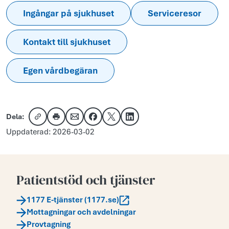
Ingångar på sjukhuset
Serviceresor
Kontakt till sjukhuset
Egen vårdbegäran
Dela:
Kopiera länk
Skriv ut
Dela via e-post
Dela på Facebook
Dela på X
Dela på LinkedIn
Uppdaterad: 2026-03-02
Patientstöd och tjänster
1177 E-tjänster (1177.se)
Mottagningar och avdelningar
Provtagning