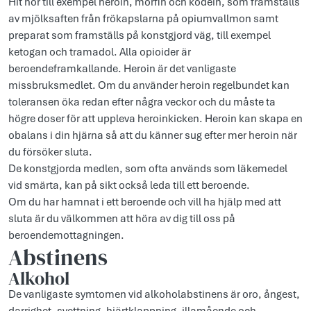
Hit hör till exempel heroin, morfin och kodein, som framställs
av mjölksaften från frökapslarna på opiumvallmon samt
preparat som framställs på konstgjord väg, till exempel
ketogan och tramadol. Alla opioider är
beroendeframkallande. Heroin är det vanligaste
missbruksmedlet. Om du använder heroin regelbundet kan
toleransen öka redan efter några veckor och du måste ta
högre doser för att uppleva heroinkicken. Heroin kan skapa en
obalans i din hjärna så att du känner sug efter mer heroin när
du försöker sluta.
De konstgjorda medlen, som ofta används som läkemedel
vid smärta, kan på sikt också leda till ett beroende.
Om du har hamnat i ett beroende och vill ha hjälp med att
sluta är du välkommen att höra av dig till oss på
beroendemottagningen.
Abstinens
Alkohol
De vanligaste symtomen vid alkoholabstinens är oro, ångest,