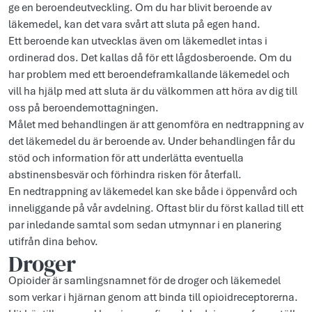
ge en beroendeutveckling. Om du har blivit beroende av
läkemedel, kan det vara svårt att sluta på egen hand.
Ett beroende kan utvecklas även om läkemedlet intas i
ordinerad dos. Det kallas då för ett lågdosberoende. Om du
har problem med ett beroendeframkallande läkemedel och
vill ha hjälp med att sluta är du välkommen att höra av dig till
oss på beroendemottagningen.
Målet med behandlingen är att genomföra en nedtrappning av
det läkemedel du är beroende av. Under behandlingen får du
stöd och information för att underlätta eventuella
abstinensbesvär och förhindra risken för återfall.
En nedtrappning av läkemedel kan ske både i öppenvård och
inneliggande på vår avdelning. Oftast blir du först kallad till ett
par inledande samtal som sedan utmynnar i en planering
utifrån dina behov.
Droger
Opioider är samlingsnamnet för de droger och läkemedel
som verkar i hjärnan genom att binda till opioidreceptorerna.