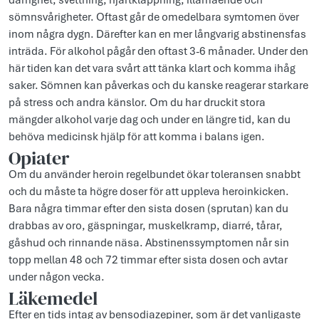
darrighet, svettning, hjärtklappning, illamående och
sömnsvårigheter. Oftast går de omedelbara symtomen över
inom några dygn. Därefter kan en mer långvarig abstinensfas
inträda. För alkohol pågår den oftast 3-6 månader. Under den
här tiden kan det vara svårt att tänka klart och komma ihåg
saker. Sömnen kan påverkas och du kanske reagerar starkare
på stress och andra känslor. Om du har druckit stora
mängder alkohol varje dag och under en längre tid, kan du
behöva medicinsk hjälp för att komma i balans igen.
Opiater
Om du använder heroin regelbundet ökar toleransen snabbt
och du måste ta högre doser för att uppleva heroinkicken.
Bara några timmar efter den sista dosen (sprutan) kan du
drabbas av oro, gäspningar, muskelkramp, diarré, tårar,
gåshud och rinnande näsa. Abstinenssymptomen når sin
topp mellan 48 och 72 timmar efter sista dosen och avtar
under någon vecka.
Läkemedel
Efter en tids intag av bensodiazepiner, som är det vanligaste