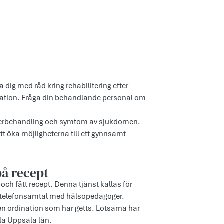
 dig med råd kring rehabilitering efter
uation. Fråga din behandlande personal om
ncerbehandling och symtom av sjukdomen.
att öka möjligheterna till ett gynnsamt
på recept
t och fått recept. Denna tjänst kallas för
m telefonsamtal med hälsopedagoger.
n ordination som har getts. Lotsarna har
ela Uppsala län.