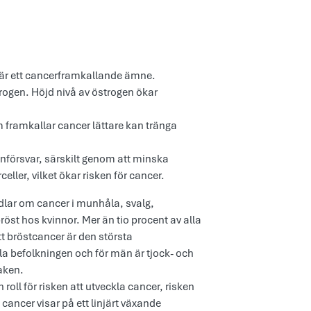
 är ett cancerframkallande ämne.
trogen. Höjd nivå av östrogen ökar
 framkallar cancer lättare kan tränga
örsvar, särskilt genom att minska
ller, vilket ökar risken för cancer.
dlar om cancer i munhåla, svalg,
öst hos kvinnor. Mer än tio procent av alla
tt bröstcancer är den största
la befolkningen och för män är tjock- och
saken.
oll för risken att utveckla cancer, risken
h cancer visar på ett linjärt växande