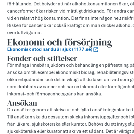
förhållande. Det betyder att när alkoholkonsumtionen ökar, ök
cancerformer ökar risken vid måttligt drickande. För andra ca
vid en relativt hög konsumtion. Det finns inte någon helt riskfr
Risken för cancer ökar också kraftigt om man dricker alkohol oc
övre luftvägarna.
Ekonomi och försörjning
Ekonomisk stöd när du är sjuk (1177.se)
Fonder och stiftelser
För många innebär sjukdom och behandling en påfrestning på
ansöka om till exempel ekonomiskt bidrag, rehabiliteringsviste
olika erbjudanden och det är viktigt att du läser om vad som gäll
som drabbats av cancer och har en inkomst eller förmögenhet s
inkomst- och förmögenhetsgräns kan ansöka.
Ansökan
Du ansöker genom att skriva ut och fylla i ansökningsblankette
Till ansökan ska du dessutom skicka inkomstuppgifter och ibla
från läkare, sjuksköterska eller kurator. Behövs du ett intyg el
sjuksköterska eller kurator att skriva ett sådant. Det är viktigt 