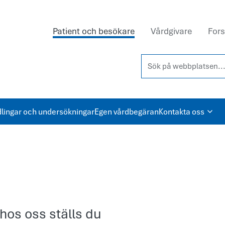
Patient och besökare
Vårdgivare
Fors
Sök på webbplatsen...
lingar och undersökningar
Egen vårdbegäran
Kontakta oss
hos oss ställs du