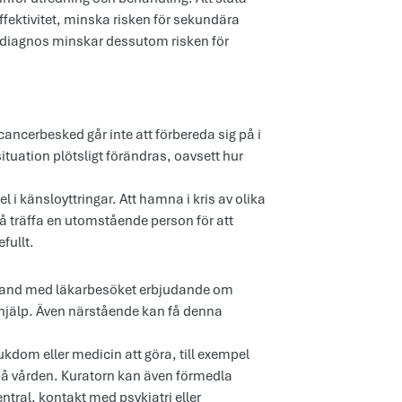
ektivitet, minska risken för sekundära
erdiagnos minskar dessutom risken för
 cancerbesked går inte att förbereda sig på i
tuation plötsligt förändras, oavsett hur
el i känsloyttringar. Att hamna i kris av olika
å träffa en utomstående person för att
fullt.
band med läkarbesöket erbjudande om
 hjälp. Även närstående kan få denna
dom eller medicin att göra, till exempel
på vården. Kuratorn kan även förmedla
ral, kontakt med psykiatri eller