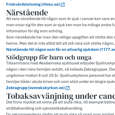
Friskvårdslotsning (rfsisu.se)
Närstående
Att vara närstående till någon som är sjuk i cancer kan vara 
man oroar sig för den som är sjuk kan man ha många andra fu
information för dig som anhörig.
Som närstående har man den viktiga uppgiften att stötta den 
henne. Men det är inte alltid lätt att stå nära och stötta någon
Närstående till någon som får en allvarlig sjukdom (1177.s
Stödgrupp för barn och unga
Tillsammans med Akademiska sjukhuset erbjuder Sjukhuskyr
någon i den nära familjen avlidit, så kallade Zebragrupper. Des
ungdomar mellan 8 och 20 år. Sjukhuskyrkans personal har all
familjer både i akuta kriser och som stöd under en längre sju
Zebragrupp (svenskakyrkan.se)
Tobaksavvänjning under can
Det finns mycket att vinna på att sluta röka, till exempel bättr
strålbehandling och cytostatikabehandling.
Du rekommenderas därför att sluta röka så snart som möjligt i