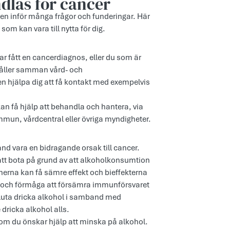
ndlas för cancer
gen inför många frågor och funderingar. Här
om kan vara till nytta för dig.
ar fått en cancerdiagnos, eller du som är
håller samman vård- och
en hjälpa dig att få kontakt med exempelvis
an få hjälp att behandla och hantera, via
un, vårdcentral eller övriga myndigheter.
nd vara en bidragande orsak till cancer.
 att bota på grund av att alkoholkonsumtion
erna kan få sämre effekt och bieffekterna
 och förmåga att försämra immunförsvaret
t sluta dricka alkohol i samband med
 dricka alkohol alls.
 om du önskar hjälp att minska på alkohol.