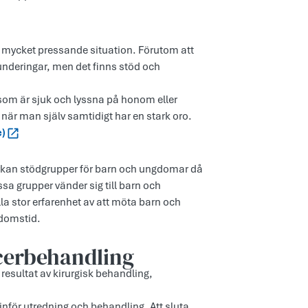
en mycket pressande situation. Förutom att
nderingar, men det finns stöd och
som är sjuk och lyssna på honom eller
, när man själv samtidigt har en stark oro.
e)
kan stödgrupper för barn och ungdomar då
sa grupper vänder sig till barn och
a stor erfarenhet av att möta barn och
kdomstid.
cerbehandling
e resultat av kirurgisk behandling,
nför utredning och behandling. Att sluta