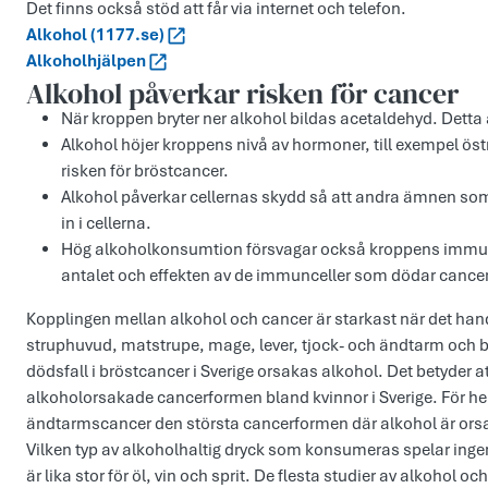
Det finns också stöd att får via internet och telefon.
Alkohol (1177.se)
Alkoholhjälpen
Alkohol påverkar risken för cancer
När kroppen bryter ner alkohol bildas acetaldehyd. Detta
Alkohol höjer kroppens nivå av hormoner, till exempel ös
risken för bröstcancer.
Alkohol påverkar cellernas skydd så att andra ämnen som
in i cellerna.
Hög alkoholkonsumtion försvagar också kroppens immunf
antalet och effekten av de immunceller som dödar cancerce
Kopplingen mellan alkohol och cancer är starkast när det han
struphuvud, matstrupe, mage, lever, tjock- och ändtarm och br
dödsfall i bröstcancer i Sverige orsakas alkohol. Det betyder a
alkoholorsakade cancerformen bland kvinnor i Sverige. För he
ändtarmscancer den största cancerformen där alkohol är or
Vilken typ av alkoholhaltig dryck som konsumeras spelar ingen r
är lika stor för öl, vin och sprit. De flesta studier av alkohol oc