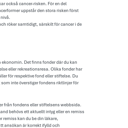
ar också cancer-risken. För en del
ncerformer uppstår den stora risken först
i nivå.
h röker samtidigt, särskilt för cancer i de
 ekonomin. Det finns fonder där du kan
lse eller rekreationsresa. Olika fonder har
er för respektive fond eller stiftelse. Du
om inte överstiger fondens riktlinjer för
r från fondens eller stiftelsens webbsida.
nd behövs ett aktuellt intyg eller en remiss
ler remiss kan du be din läkare,
att ansökan är korrekt ifylld och