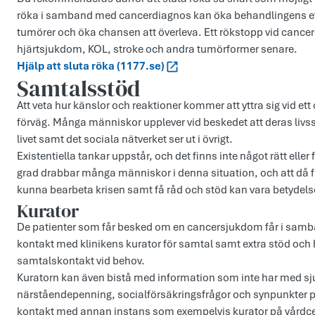
röka i samband med cancerdiagnos kan öka behandlingens eff
tumörer och öka chansen att överleva. Ett rökstopp vid canc
hjärtsjukdom, KOL, stroke och andra tumörformer senare.
Hjälp att sluta röka (1177.se)
Samtalsstöd
Att veta hur känslor och reaktioner kommer att yttra sig vid ett
förväg. Många människor upplever vid beskedet att deras livssi
livet samt det sociala nätverket ser ut i övrigt.
Existentiella tankar uppstår, och det finns inte något rätt eller f
grad drabbar många människor i denna situation, och att då f
kunna bearbeta krisen samt få råd och stöd kan vara betydelse
Kurator
De patienter som får besked om en cancersjukdom får i sam
kontakt med klinikens kurator för samtal samt extra stöd och
samtalskontakt vid behov.
Kuratorn kan även bistå med information som inte har med sjuk
närståendepenning, socialförsäkringsfrågor och synpunkter 
kontakt med annan instans som exempelvis kurator på vårdcent