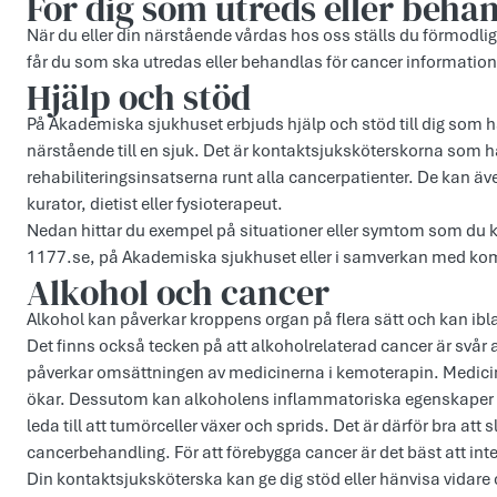
För dig som utreds eller beha
När du eller din närstående vårdas hos oss ställs du förmodli
får du som ska utredas eller behandlas för cancer information s
Hjälp och stöd
På Akademiska sjukhuset erbjuds hjälp och stöd till dig som h
närstående till en sjuk. Det är kontaktsjuksköterskorna som 
rehabiliteringsinsatserna runt alla cancerpatienter. De kan äv
kurator, dietist eller fysioterapeut.
Nedan hittar du exempel på situationer eller symtom som du k
1177.se, på Akademiska sjukhuset eller i samverkan med komm
Alkohol och cancer
Alkohol kan påverkar kroppens organ på flera sätt och kan ibla
Det finns också tecken på att alkoholrelaterad cancer är svår
påverkar omsättningen av medicinerna i kemoterapin. Medicin
ökar. Dessutom kan alkoholens inflammatoriska egenskaper
leda till att tumörceller växer och sprids. Det är därför bra at
cancerbehandling. För att förebygga cancer är det bäst att inte
Din kontaktsjuksköterska kan ge dig stöd eller hänvisa vidare