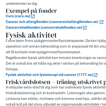
underskriven av dig.
Exempel på fonder
Curo (curo.nu)
Cancer och allergifonden (cancerochallergifonden.se)
Cancerrehabfonden (cancerrehabfonden.se)
Fysisk aktivitet
I våra team finns sjukgymnaster/fysioterapeuter. De kan hjälpa
operation och annan behandling som är anpassad till din sit
att få kontakt med sjukgymnast/fysioterapeut.
Regelbunden fysisk aktivitet kan minska biverkningar av ca
Det är också bra att hålla sig aktiv i väntan på behandling för 
förlopp.
Fysisk aktivitet och fysioterapi vid cancer (1177.se)
Friskvårdslotsen – träning utskrivet 
Vi erbjuder extra stöd till dig som har ordinerats fysisk aktivite
friskvårdslotsning och är kostnadsfri. Lotsningen sker geno
Lotsarna kan stötta, motivera och komma med tips, utifrån de
också koll på det stora utbudet av organiserade aktiviteter i h