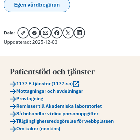
Egen vårdbegäran
Dela:
Kopiera länk
Skriv ut
Dela via e-post
Dela på Facebook
Dela på X
Dela på LinkedIn
Uppdaterad: 2025-12-03
Patientstöd och tjänster
1177 E-tjänster (1177.se)
Mottagningar och avdelningar
Provtagning
Remisser till Akademiska laboratoriet
Så behandlar vi dina personuppgifter
Tillgänglighetsredogörelse för webbplatsen
Om kakor (cookies)