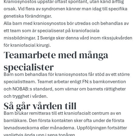
Kraniosynostos uppstår oftast spontant, utan känd ärftlig
orsak. Vid flera av syndromen känner man idag till specifika
genetiska förändringar.
Alla barn med kraniosynostos bör utredas och behandlas av
ett team som är specialiserat på kraniofaciala
missbildningar. I Sverige sker denna vård inom rikssjukvården
för kraniofacial kirurgi.
Teamarbete med många
specialister
Barn som behandlas för kraniosynostos får stöd av ett större
specialistteam. Teamet arbetar enligt FN:s barnkonvention
och NOBAB:s standard, som värnar om barnets rättigheter
och trygghet i vården.
Så går vården till
Barn brukar remitteras till ett kraniofacialt centrum av en
barnläkare. Den första kontakten sker ofta under de första
levnadsveckorna eller månaderna. Uppföljningen fortsätter
vanligtvis ända upp i sena tonåren.