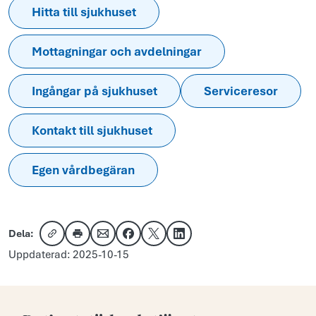
Hitta till sjukhuset
Mottagningar och avdelningar
Ingångar på sjukhuset
Serviceresor
Kontakt till sjukhuset
Egen vårdbegäran
Dela:
Kopiera länk
Skriv ut
Dela via e-post
Dela på Facebook
Dela på X
Dela på LinkedIn
Uppdaterad: 2025-10-15