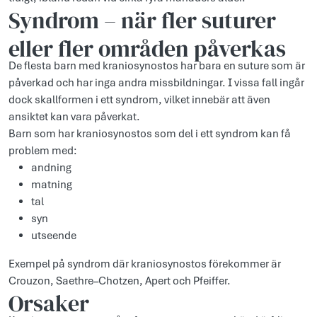
Syndrom – när fler suturer
eller fler områden påverkas
De flesta barn med kraniosynostos har bara en suture som är
påverkad och har inga andra missbildningar. I vissa fall ingår
dock skallformen i ett syndrom, vilket innebär att även
ansiktet kan vara påverkat.
Barn som har kraniosynostos som del i ett syndrom kan få
problem med:
andning
matning
tal
syn
utseende
Exempel på syndrom där kraniosynostos förekommer är
Crouzon, Saethre–Chotzen, Apert och Pfeiffer.
Orsaker