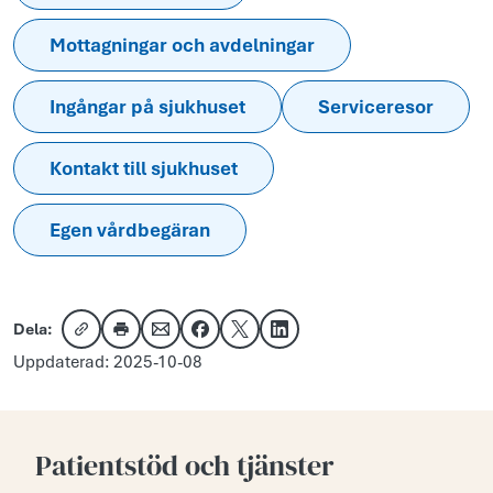
Mottagningar och avdelningar
Ingångar på sjukhuset
Serviceresor
Kontakt till sjukhuset
Egen vårdbegäran
Dela:
Kopiera länk
Skriv ut
Dela via e-post
Dela på Facebook
Dela på X
Dela på LinkedIn
Uppdaterad: 2025-10-08
Patientstöd och tjänster