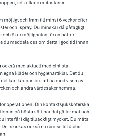
v kroppen, så kallade metastaser.
möjligt och fram till minst 6 veckor efter
åster och -spray. Du minskar då påtagligt
ar och ökar möjligheten för en bättre
e du meddela oss om detta i god tid innan
Ta också med aktuell medicinlista.
m egna kläder och hygienartiklar. Det du
 det kan kännas bra att ha med vissa av
smycken och andra värdesaker hemma.
g inför operationen. Din kontaktsjuksköterska
tionen på bästa sätt när det gäller mat och
 inte får i dig tillräckligt mycket. Du mäts
Det skickas också en remiss till dietist
nan.