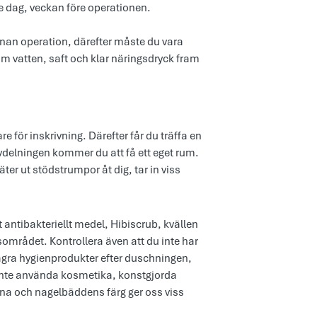
e dag, veckan före operationen.
innan operation, därefter måste du vara
m vatten, saft och klar näringsdryck fram
e för inskrivning. Därefter får du träffa en
delningen kommer du att få ett eget rum.
er ut stödstrumpor åt dig, tar in viss
 antibakteriellt medel, Hibiscrub, kvällen
mrådet. Kontrollera även att du inte har
ågra hygienprodukter efter duschningen,
 inte använda kosmetika, konstgjorda
na och nagelbäddens färg ger oss viss