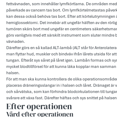
fettvävnaden, som innehåller lymfkörtlarna. De områden med l
påverkade av cancern tas bort. Om lymfkörtelmetastas påverkar
kan dessa också behöva tas bort. Efter att körtelutrymningen ä
hemiglossektomi. Det innebär att ungefär hälften av den rörli
tumören skärs bort med ungefär en centimeters säkerhetsmargin
görs vanligtvis med ett särskilt instrument som sluter mindre
vävnaden.
Därefter görs en så kallad ALT-lambå (ALT står för Anterolateral t
man flyttar hud, muskler och bindväv ifrån lårets utsida för a
tungan. Efteråt sys såret på låret igen. Lambån formas och s
mycket blodtillförsel för att kunna läka kopplar man samma
halsen.
För att man ska kunna kontrollera de olika operationsområden
placeras dräneringsslangar in i halsen och låret. Dränaget är v
och sårvätska, som kan förhindra blodcirkulationen till tung
svårare att växa fast. Därefter häftas och sys snittet på halsen
Efter operationen
Vård efter operationen