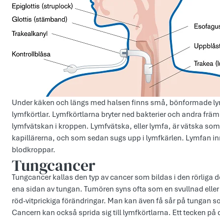
Under käken och längs med halsen finns små, bönformade lym
lymfkörtlar. Lymfkörtlarna bryter ned bakterier och andra f
lymfvätskan i kroppen. Lymfvätska, eller lymfa, är vätska som
kapillärerna, och som sedan sugs upp i lymfkärlen. Lymfan inn
blodkroppar.
Tungcancer
Tungcancer kallas den typ av cancer som bildas i den rörliga 
ena sidan av tungan. Tumören syns ofta som en svullnad eller
röd-vitprickiga förändringar. Man kan även få sår på tungan so
Cancern kan också sprida sig till lymfkörtlarna. Ett tecken på