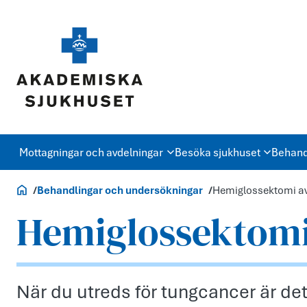
Mottagningar och avdelningar
Besöka sjukhuset
Behand
Akademiska.se
Behandlingar och undersökningar
Hemiglossektomi av
Hemiglossektomi
När du utreds för tungcancer är det 