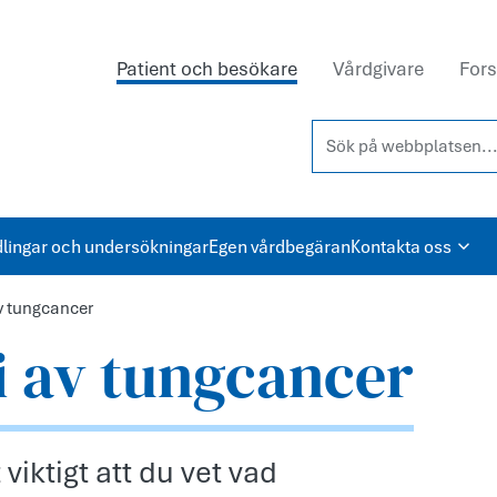
Patient och besökare
Vårdgivare
Fors
Sök på webbplatsen...
lingar och undersökningar
Egen vårdbegäran
Kontakta oss
 tungcancer
 av tungcancer
viktigt att du vet vad