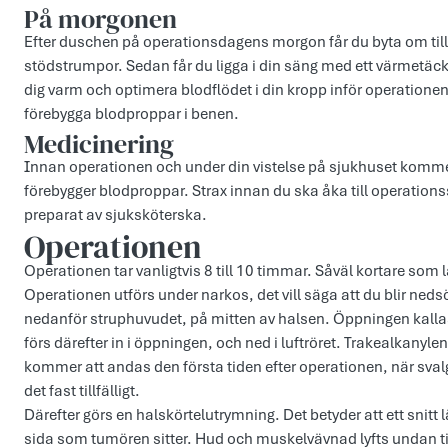
På morgonen
Efter duschen på operationsdagens morgon får du byta om till 
stödstrumpor. Sedan får du ligga i din säng med ett värmetäcke 
dig varm och optimera blodflödet i din kropp inför operation
förebygga blodproppar i benen.
Medicinering
Innan operationen och under din vistelse på sjukhuset kommer 
förebygger blodproppar. Strax innan du ska åka till operation
preparat av sjuksköterska.
Operationen
Operationen tar vanligtvis 8 till 10 timmar. Såväl kortare som
Operationen utförs under narkos, det vill säga att du blir nedsö
nedanför struphuvudet, på mitten av halsen. Öppningen kallas
förs därefter in i öppningen, och ned i luftröret. Trakealkanylen
kommer att andas den första tiden efter operationen, när svalget
det fast tillfälligt.
Därefter görs en halskörtelutrymning. Det betyder att ett snit
sida som tumören sitter. Hud och muskelvävnad lyfts undan ti