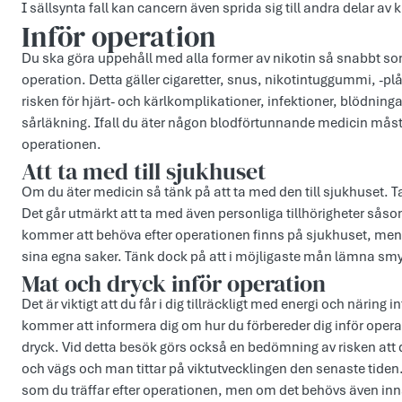
I sällsynta fall kan cancern även sprida sig till andra delar a
Inför operation
Du ska göra uppehåll med alla former av nikotin så snabbt som 
operation. Detta gäller cigaretter, snus, nikotintuggummi, -pl
risken för hjärt- och kärlkomplikationer, infektioner, blödning
sårläkning. Ifall du äter någon blodförtunnande medicin måst
operationen.
Att ta med till sjukhuset
Om du äter medicin så tänk på att ta med den till sjukhuset. 
Det går utmärkt att ta med även personliga tillhörigheter såso
kommer att behöva efter operationen finns på sjukhuset, men
sina egna saker. Tänk dock på att i möjligaste mån lämna 
Mat och dryck inför operation
Det är viktigt att du får i dig tillräckligt med energi och närin
kommer att informera dig om hur du förbereder dig inför opera
dryck. Vid detta besök görs också en bedömning av risken att du
och vägs och man tittar på viktutvecklingen den senaste tiden. 
som du träffar efter operationen, men om det behövs även in