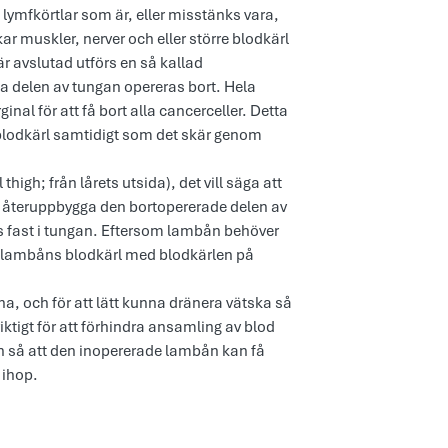
ymfkörtlar som är, eller misstänks vara,
 muskler, nerver och eller större blodkärl
r avslutad utförs en så kallad
ga delen av tungan opereras bort. Hela
al för att få bort alla cancerceller. Detta
 blodkärl samtidigt som det skär genom
high; från lårets utsida), det vill säga att
tt återuppbygga den bortopererade delen av
ys fast i tungan. Eftersom lambån behöver
n lambåns blodkärl med blodkärlen på
a, och för att lätt kunna dränera vätska så
iktigt för att förhindra ansamling av blod
an så att den inopererade lambån kan få
 ihop.