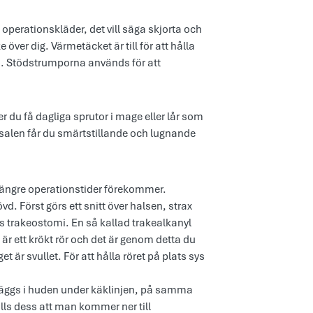
operationskläder, det vill säga skjorta och
över dig. Värmetäcket är till för att hålla
en. Stödstrumporna används för att
du få dagliga sprutor i mage eller lår som
ssalen får du smärtstillande och lugnande
 längre operationstider förekommer.
vd. Först görs ett snitt över halsen, strax
 trakeostomi. En så kallad trakealkanyl
 är ett krökt rör och det är genom detta du
 är svullet. För att hålla röret på plats sys
t läggs i huden under käklinjen, på samma
lls dess att man kommer ner till