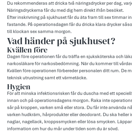
Du rekommenderas att dricka två näringsdrycker per dag, varj
Näringsdryckerna får du med dig hem direkt ifrån besöket.
Efter inskrivning på sjukhuset får du äta fram till sex timmar 
fastande. På operationsdagen får du dricka klara drycker såso
till klockan sex samma morgon.
Vad händer på sjukhuset?
Kvällen före
Dagen före operationen får du träffa en sjuksköterska och läkar
narkosläkare för narkosbedömning. När du kommer till vårdav
Kvällen före operationen förbereder personalen ditt rum. De mät
teknisk utrustning samt ett värmetäcke.
Hygien
För att minska infektionsrisken får du duscha med ett speciellt
innan och på operationsdagens morgon. Raka inte operationso
sår på kroppen, varken små eller stora. Du får inte använda n
varken hudkräm, hårprodukter eller deodorant. Du ska heller
naglar, nagellack, kroppssmycken eller lösa smycken. Läppar
information om hur du mår under tiden som du är sövd.