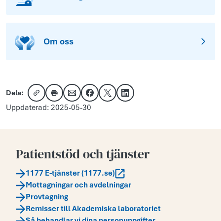
Om oss
Dela:
Kopiera länk
Skriv ut
Dela via e-post
Dela på Facebook
Dela på X
Dela på LinkedIn
Uppdaterad: 2025-05-30
Patientstöd och tjänster
1177 E-tjänster (1177.se)
Mottagningar och avdelningar
Provtagning
Remisser till Akademiska laboratoriet
Så behandlar vi dina personuppgifter