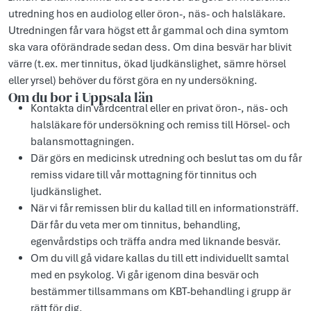
utredning hos en audiolog eller öron-, näs- och halsläkare.
Utredningen får vara högst ett år gammal och dina symtom
ska vara oförändrade sedan dess. Om dina besvär har blivit
värre (t.ex. mer tinnitus, ökad ljudkänslighet, sämre hörsel
eller yrsel) behöver du först göra en ny undersökning.
Om du bor i Uppsala län
Kontakta din vårdcentral eller en privat öron-, näs- och
halsläkare för undersökning och remiss till Hörsel- och
balansmottagningen.
Där görs en medicinsk utredning och beslut tas om du får
remiss vidare till vår mottagning för tinnitus och
ljudkänslighet.
När vi får remissen blir du kallad till en informationsträff.
Där får du veta mer om tinnitus, behandling,
egenvårdstips och träffa andra med liknande besvär.
Om du vill gå vidare kallas du till ett individuellt samtal
med en psykolog. Vi går igenom dina besvär och
bestämmer tillsammans om KBT-behandling i grupp är
rätt för dig.