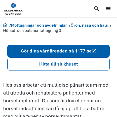
Hörsel- och
balansmottag
3
Akademiska.se
Mottagningar och avdelningar
Öron, näsa och hals
Hörsel- och balansmottagning 3
Gör dina vårdärenden på 1177.se
Hitta till sjukhuset
Hos oss arbetar ett multidisciplinärt team med
att utreda och rehabilitera patienter med
hörselimplantat. Du som är döv eller har en
hörselnedsättning kan få hjälp att höra bättre
med olika typer av hörselimplantat.