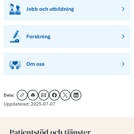
Jobb och utbildning
Forskning
Om oss
Dela:
Kopiera länk
Skriv ut
Dela via e-post
Dela på Facebook
Dela på X
Dela på LinkedIn
Uppdaterad: 2025-07-07
Patientstöd och tjänster