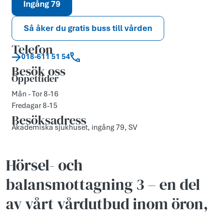
Ingång 79
Så åker du gratis buss till vården
Telefon
018-611 51 54
Besök oss
Öppettider
Mån - Tor 8-16
Fredagar 8-15
Besöksadress
Akademiska sjukhuset, ingång 79, SV
Hörsel- och
balansmottagning 3 – en del
av vårt vårdutbud inom öron,