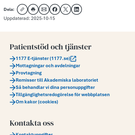
Dela:
Kopiera länk
Skriv ut
Dela via e-post
Dela på Facebook
Dela på X
Dela på LinkedIn
Uppdaterad: 2025-10-15
Patientstöd och tjänster
1177 E-tjänster (1177.se)
Mottagningar och avdelningar
Provtagning
Remisser till Akademiska laboratoriet
Så behandlar vi dina personuppgifter
Tillgänglighetsredogörelse för webbplatsen
Om kakor (cookies)
Kontakta oss
Kontaktuppgifter