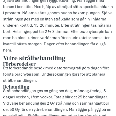
Själva behandlingen ges i ryggbedövning. Man ligger med
benen i benstöd. Med hjälp av ultraljud sätts speciella nålar in
i prostata. Nålarna sätts genom huden bakom pungen. Själva
strålningen ges med en liten strålkälla som går in i nålarna
under en kort tid, 15-20 minuter. Efter strålningen tas nålarna
bort. Hela ingreppet tar 2 ½-3 timmar. Efter brachyterapin kan
man ha blod i urinen varför man får en urinkateter som sitter
kvar till nästa morgon. Dagen efter behandlingen får du gå
hem.
Yttre strålbehandling
Förberedelser
Ett förberedande besök med datortomografi görs dagen före
första brachyterapin. Under­sökningen görs för att planera
strålbehandlingen.
Behandling
Strålbehandlingen ges en gång per dag, måndag-fredag, 5
dagar i veckan, i fem veckor. Totalt blir det 25 behandlingar.
Vid varje behandling ges 2 Gy strålning och sammanlagt blir
det 50 Gy för den yttre behandlingen. Man ligger på rygg på en
speciell brits. Strålbehandlingsapparaten kan röra sig runt