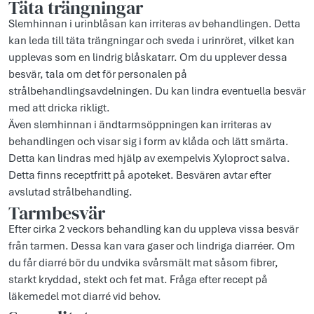
Täta trängningar
Slemhinnan i urinblåsan kan irriteras av behandlingen. Detta
kan leda till täta trängningar och sveda i urinröret, vilket kan
upplevas som en lindrig blåskatarr. Om du upplever dessa
besvär, tala om det för personalen på
strålbehandlingsavdelningen. Du kan lindra eventuella besvär
med att dricka rikligt.
Även slemhinnan i ändtarmsöppningen kan irriteras av
behandlingen och visar sig i form av klåda och lätt smärta.
Detta kan lindras med hjälp av exempelvis Xyloproct salva.
Detta finns receptfritt på apoteket. Besvären avtar efter
avslutad strålbehandling.
Tarmbesvär
Efter cirka 2 veckors behandling kan du uppleva vissa besvär
från tarmen. Dessa kan vara gaser och lindriga diarréer. Om
du får diarré bör du undvika svårsmält mat såsom fibrer,
starkt kryddad, stekt och fet mat. Fråga efter recept på
läkemedel mot diarré vid behov.