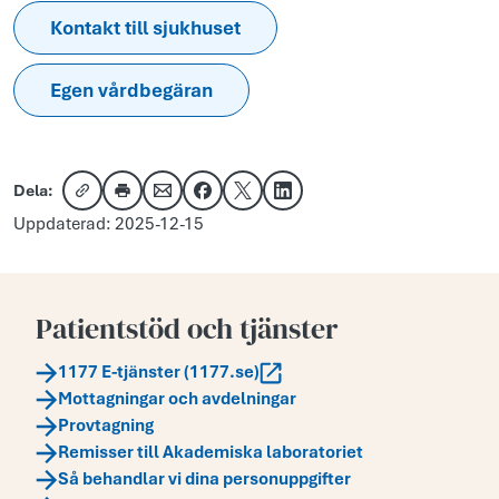
Kontakt till sjukhuset
Egen vårdbegäran
Dela:
Kopiera länk
Skriv ut
Dela via e-post
Dela på Facebook
Dela på X
Dela på LinkedIn
Uppdaterad: 2025-12-15
Patientstöd och tjänster
1177 E-tjänster (1177.se)
Mottagningar och avdelningar
Provtagning
Remisser till Akademiska laboratoriet
Så behandlar vi dina personuppgifter