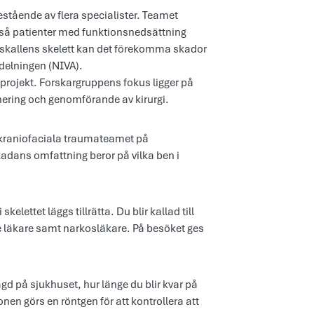
stående av flera specialister. Teamet
kså patienter med funktionsnedsättning
 skallens skelett kan det förekomma skador
delningen (NIVA).
gsprojekt. Forskargruppens fokus ligger på
nering och genomförande av kirurgi.
 kraniofaciala traumateamet på
adans omfattning beror på vilka ben i
elettet läggs tillrätta. Du blir kallad till
de läkare samt narkosläkare. På besöket ges
agd på sjukhuset, hur länge du blir kvar på
nen görs en röntgen för att kontrollera att