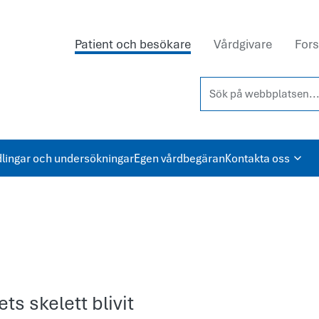
Patient och besökare
Vårdgivare
Fors
Sök på webbplatsen...
lingar och undersökningar
Egen vårdbegäran
Kontakta oss
ts skelett blivit