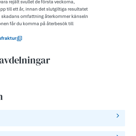
ra rejält svullet de första veckorna,
ill ett år, innan det slutgiltiga resultatet
på skadans omfattning återkommer känseln
tionen får du komma på återbesök till
sfraktur
avdelningar
n