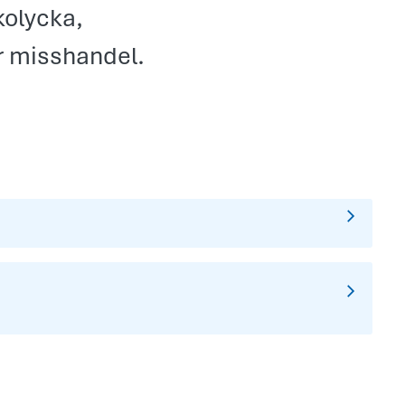
ikolycka,
r misshandel.