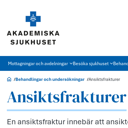
Mottagningar och avdelningar
Besöka sjukhuset
Behand
Akademiska.se
Behandlingar och undersökningar
Ansiktsfrakturer
Ansiktsfrakturer
En ansiktsfraktur innebär att ansikte