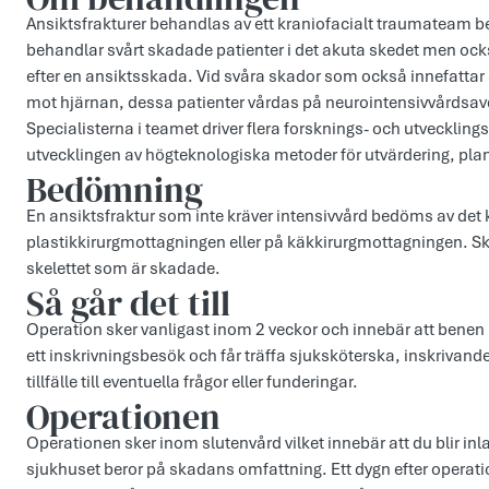
Ansiktsfrakturer behandlas av ett kraniofacialt traumateam be
behandlar svårt skadade patienter i det akuta skedet men oc
efter en ansiktsskada. Vid svåra skador som också innefattar
mot hjärnan, dessa patienter vårdas på neurointensivvårdsav
Specialisterna i teamet driver flera forsknings- och utvecklin
utvecklingen av högteknologiska metoder för utvärdering, pla
Bedömning
En ansiktsfraktur som inte kräver intensivvård bedöms av det
plastikkirurgmottagningen eller på käkkirurgmottagningen. Sk
skelettet som är skadade.
Så går det till
Operation sker vanligast inom 2 veckor och innebär att benen i sk
ett inskrivningsbesök och får träffa sjuksköterska, inskrivan
tillfälle till eventuella frågor eller funderingar.
Operationen
Operationen sker inom slutenvård vilket innebär att du blir inl
sjukhuset beror på skadans omfattning. Ett dygn efter operatio