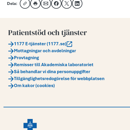
Dela:
Kopiera länk
Skriv ut
Dela via e-post
Dela på Facebook
Dela på X
Dela på LinkedIn
Patientstöd och tjänster
1177 E-tjänster (1177.se)
Mottagningar och avdelningar
Provtagning
Remisser till Akademiska laboratoriet
Så behandlar vi dina personuppgifter
Tillgänglighetsredogörelse för webbplatsen
Om kakor (cookies)