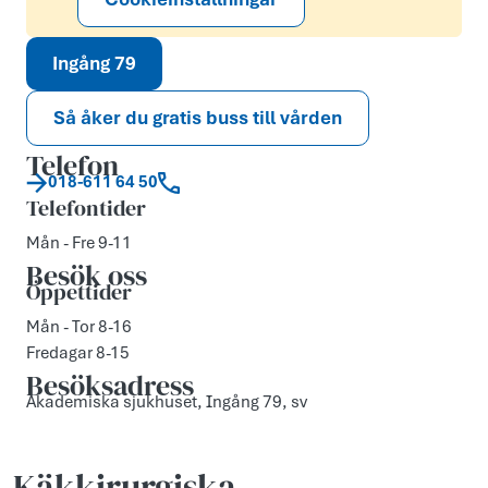
Ingång 79
Så åker du gratis buss till vården
Telefon
018-611 64 50
Telefontider
Mån - Fre 9-11
Besök oss
Öppettider
Mån - Tor 8-16
Fredagar 8-15
Besöksadress
Akademiska sjukhuset, Ingång 79, sv
Käkkirurgiska