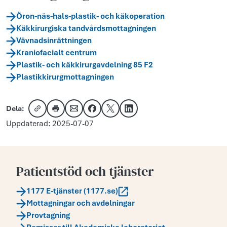
Öron-näs-hals-plastik- och käkoperation
Käkkirurgiska tandvårdsmottagningen
Vävnadsinrättningen
Kraniofacialt centrum
Plastik- och käkkirurgavdelning 85 F2
Plastikkirurgmottagningen
Dela:
Kopiera länk
Skriv ut
Dela via e-post
Dela på Facebook
Dela på X
Dela på LinkedIn
Uppdaterad: 2025-07-07
Patientstöd och tjänster
1177 E-tjänster (1177.se)
Mottagningar och avdelningar
Provtagning