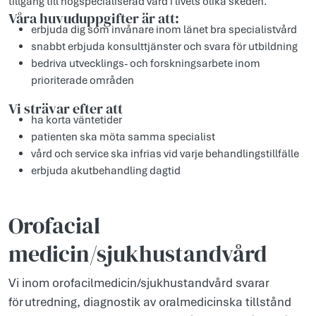
tillgång till högspecialiserad vård i livets olika skeden.
Våra huvuduppgifter är att:
erbjuda dig som invånare inom länet bra specialistvård
snabbt erbjuda konsulttjänster och svara för utbildning
bedriva utvecklings- och forskningsarbete inom
prioriterade områden
Vi strävar efter att
ha korta väntetider
patienten ska möta samma specialist
vård och service ska infrias vid varje behandlingstillfälle
erbjuda akutbehandling dagtid
Orofacial
medicin/sjukhustandvård
Vi inom orofacilmedicin/sjukhustandvård svarar
för utredning, diagnostik av oralmedicinska tillstånd