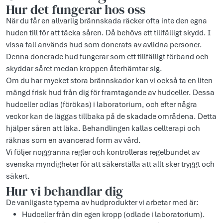
Hur det fungerar hos oss
När du får en allvarlig brännskada räcker ofta inte den egna
huden till för att täcka såren. Då behövs ett tillfälligt skydd. I
vissa fall används hud som donerats av avlidna personer.
Denna donerade hud fungerar som ett tillfälligt förband och
skyddar såret medan kroppen återhämtar sig.
Om du har mycket stora brännskador kan vi också ta en liten
mängd frisk hud från dig för framtagande av hudceller. Dessa
hudceller odlas (förökas) i laboratorium, och efter några
veckor kan de läggas tillbaka på de skadade områdena. Detta
hjälper såren att läka. Behandlingen kallas cellterapi och
räknas som en avancerad form av vård.
Vi följer noggranna regler och kontrolleras regelbundet av
svenska myndigheter för att säkerställa att allt sker tryggt och
säkert.
Hur vi behandlar dig
De vanligaste typerna av hudprodukter vi arbetar med är:
Hudceller från din egen kropp (odlade i laboratorium).