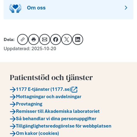
Om oss
Dela:
Kopiera länk
Skriv ut
Dela via e-post
Dela på Facebook
Dela på X
Dela på LinkedIn
Uppdaterad: 2025-10-20
Patientstöd och tjänster
1177 E-tjänster (1177.se)
Mottagningar och avdelningar
Provtagning
Remisser till Akademiska laboratoriet
Så behandlar vi dina personuppgifter
Tillgänglighetsredogörelse för webbplatsen
Om kakor (cookies)