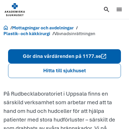
Vävnadsinrät
Akademiska.se
Mottagningar och avdelningar
Plastik- och käkkirurgi
Vävnadsinrättningen
Gör dina vårdärenden på 1177.se
Hitta till sjukhuset
På Rudbecklaboratoriet i Uppsala finns en
särskild verksamhet som arbetar med att ta
hand om hud och hudceller för att hjälpa
patienter med stora hudförluster – särskilt de
som drabbats av svåra brännskador. Vi på