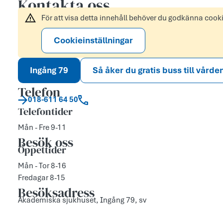
Kontakta oss
För att visa detta innehåll behöver du godkänna cook
Cookieinställningar
Ingång 79
Så åker du gratis buss till vårde
Telefon
018-611 64 50
Telefontider
Mån - Fre 9-11
Besök oss
Öppettider
Mån - Tor 8-16
Fredagar 8-15
Besöksadress
Akademiska sjukhuset, Ingång 79, sv