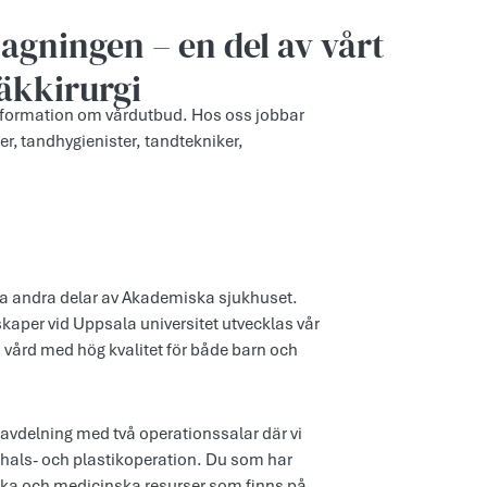
agningen – en del av vårt
äkkirurgi
information om vårdutbud. Hos oss jobbar
er, tandhygienister, tandtekniker,
ära andra delar av Akademiska sjukhuset.
kaper vid Uppsala universitet utvecklas vår
d vård med hög kvalitet för både barn och
vdelning med två operationssalar där vi
h hals- och plastikoperation. Du som har
niska och medicinska resurser som finns på