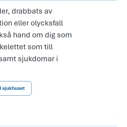
der, drabbats av
on eller olycksfall
också hand om dig som
elettet som till
samt sjukdomar i
ll sjukhuset