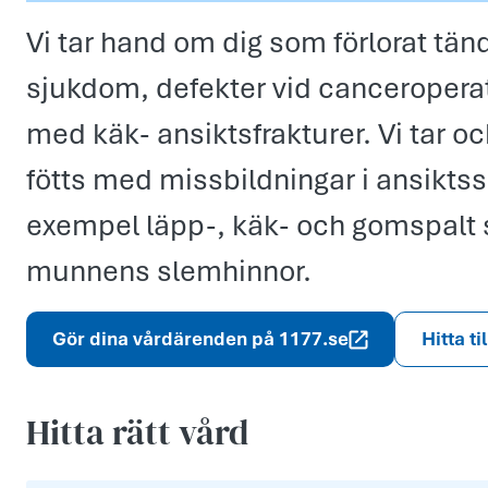
Vi tar hand om dig som förlorat tän
sjukdom, defekter vid canceroperati
med käk- ansiktsfrakturer. Vi tar 
fötts med missbildningar i ansiktssk
exempel läpp-, käk- och gomspalt 
munnens slemhinnor.
Gör dina vårdärenden på 1177.se
Hitta ti
Hitta rätt vård