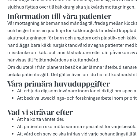
sjukhus flyttas över till käkkirurgiska sjukvårdsmottagningen.
Information till våra patienter
Vår mottagning är bemannad måndag till fredag mellan klockan
och helger finns en jourlinje för käkkirurgisk tandvård koppla
akutmottagningen för barn och ungdom och plastik- och käkki
handläggs bara käkkirurgisk tandvård av egna patienter med be
misstanke om käk- och ansiktsfrakturer eller där påverkan av al
hänvisas till Folktandvårdens akuttandvård.
Om du uteblir från planerat besök eller lämnar återbud senar
betala patientavgift. Det gäller även om du har ett kostnadsfri
Våra primära huvuduppgifter
Att erbjuda dig som invånare inom länet riktigt bra specia
Att bedriva utvecklings- och forskningsarbete inom prior
Vad vi strävar efter
Att ha korta väntetider.
Att patienten ska möta samma specialist för varje besök.
Att vård och service ska infrias vid varje behandlingstillfäl