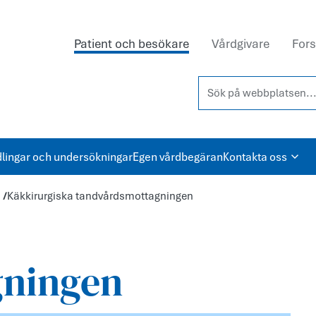
Patient och besökare
Vårdgivare
Fors
Sök på webbplatsen...
lingar och undersökningar
Egen vårdbegäran
Kontakta oss
Käkkirurgiska tandvårdsmottagningen
gningen