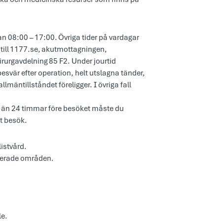
 08:00 – 17:00. Övriga tider på vardagar
d till 1177.se, akutmottagningen,
rurgavdelning 85 F2. Under jourtid
svär efter operation, helt utslagna tänder,
lmäntillståndet föreligger. I övriga fall
e än 24 timmar före besöket måste du
tt besök.
listvård.
iterade områden.
le.