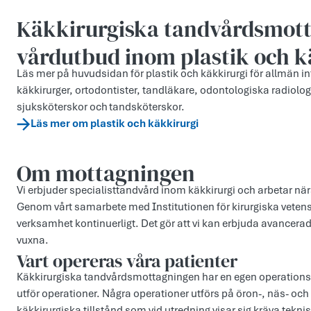
Käkkirurgiska tandvårds­mott
vårdutbud inom plastik och k
Läs mer på huvudsidan för plastik och käkkirurgi för allmän 
käkkirurger, ortodontister, tandläkare, odontologiska radiolog
sjuksköterskor och tandsköterskor.
Läs mer om plastik och käkkirurgi
Om mottagningen
Vi erbjuder specialisttandvård inom käkkirurgi och arbetar n
Genom vårt samarbete med Institutionen för kirurgiska vetens
verksamhet kontinuerligt. Det gör att vi kan erbjuda avancera
vuxna.
Vart opereras våra patienter
Käkkirurgiska tandvårdsmottagningen har en egen operationsa
utför operationer. Några operationer utförs på öron-, näs- oc
käkkirurgiska tillstånd som vid utredning visar sig kräva tek