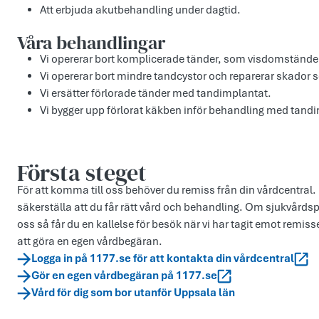
Att erbjuda akutbehandling under dagtid.
Våra behandlingar
Vi opererar bort komplicerade tänder, som visdomständer
Vi opererar bort mindre tandcystor och reparerar skador 
Vi ersätter förlorade tänder med tandimplantat.
Vi bygger upp förlorat käkben inför behandling med tand
Första steget
För att komma till oss behöver du remiss från din vårdcentral. D
säkerställa att du får rätt vård och behandling. Om sjukvårdsp
oss så får du en kallelse för besök när vi har tagit emot rem
att göra en egen vårdbegäran.
Logga in på 1177.se för att kontakta din vårdcentral
Gör en egen vårdbegäran på 1177.se
Vård för dig som bor utanför Uppsala län