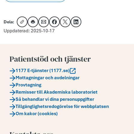
Dela:
Kopiera länk
Skriv ut
Dela via e-post
Dela på Facebook
Dela på X
Dela på LinkedIn
Uppdaterad: 2025-10-17
Patientstöd och tjänster
1177 E-tjänster (1177.se)
Mottagningar och avdelningar
Provtagning
Remisser till Akademiska laboratoriet
Så behandlar vi dina personuppgifter
Tillgänglighetsredogörelse för webbplatsen
Om kakor (cookies)