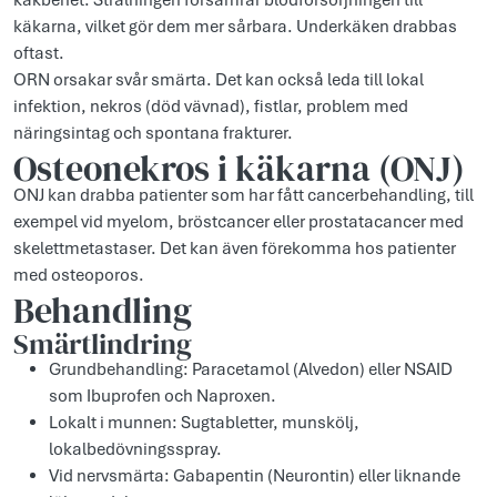
käkbenet. Strålningen försämrar blodförsörjningen till
käkarna, vilket gör dem mer sårbara. Underkäken drabbas
oftast.
ORN orsakar svår smärta. Det kan också leda till lokal
infektion, nekros (död vävnad), fistlar, problem med
näringsintag och spontana frakturer.
Osteonekros i käkarna (ONJ)
ONJ kan drabba patienter som har fått cancerbehandling, till
exempel vid myelom, bröstcancer eller prostatacancer med
skelettmetastaser. Det kan även förekomma hos patienter
med osteoporos.
Behandling
Smärtlindring
Grundbehandling: Paracetamol (Alvedon) eller NSAID
som Ibuprofen och Naproxen.
Lokalt i munnen: Sugtabletter, munskölj,
lokalbedövningsspray.
Vid nervsmärta: Gabapentin (Neurontin) eller liknande