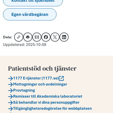
Kontakt till sjukhuset
Egen vårdbegäran
Dela:
Kopiera länk
Skriv ut
Dela via e-post
Dela på Facebook
Dela på X
Dela på LinkedIn
Uppdaterad: 2025-10-08
Patientstöd och tjänster
1177 E-tjänster (1177.se)
Mottagningar och avdelningar
Provtagning
Remisser till Akademiska laboratoriet
Så behandlar vi dina personuppgifter
Tillgänglighetsredogörelse för webbplatsen