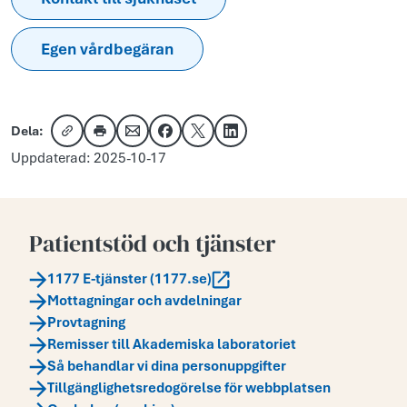
Egen vårdbegäran
Dela:
Kopiera länk
Skriv ut
Dela via e-post
Dela på Facebook
Dela på X
Dela på LinkedIn
Uppdaterad: 2025-10-17
Patientstöd och tjänster
1177 E-tjänster (1177.se)
Mottagningar och avdelningar
Provtagning
Remisser till Akademiska laboratoriet
Så behandlar vi dina personuppgifter
Tillgänglighetsredogörelse för webbplatsen