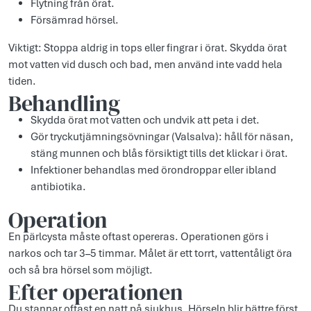
Flytning från örat.
Försämrad hörsel.
Viktigt: Stoppa aldrig in tops eller fingrar i örat. Skydda örat
mot vatten vid dusch och bad, men använd inte vadd hela
tiden.
Behandling
Skydda örat mot vatten och undvik att peta i det.
Gör tryckutjämningsövningar (Valsalva): håll för näsan,
stäng munnen och blås försiktigt tills det klickar i örat.
Infektioner behandlas med örondroppar eller ibland
antibiotika.
Operation
En pärlcysta måste oftast opereras. Operationen görs i
narkos och tar 3–5 timmar. Målet är ett torrt, vattentåligt öra
och så bra hörsel som möjligt.
Efter operationen
Du stannar oftast en natt på sjukhus. Hörseln blir bättre först