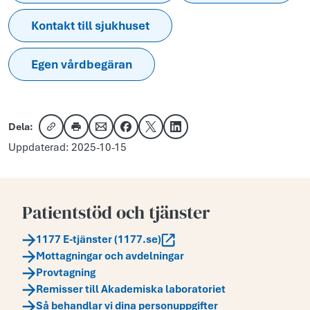
Kontakt till sjukhuset
Egen vårdbegäran
Dela:
Kopiera länk
Skriv ut
Dela via e-post
Dela på Facebook
Dela på X
Dela på LinkedIn
Uppdaterad: 2025-10-15
Patientstöd och tjänster
1177 E-tjänster (1177.se)
Mottagningar och avdelningar
Provtagning
Remisser till Akademiska laboratoriet
Så behandlar vi dina personuppgifter