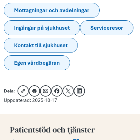
Mottagningar och avdelningar
Ingångar på sjukhuset
Serviceresor
Kontakt till sjukhuset
Egen vårdbegäran
Dela:
Kopiera länk
Skriv ut
Dela via e-post
Dela på Facebook
Dela på X
Dela på LinkedIn
Uppdaterad: 2025-10-17
Patientstöd och tjänster