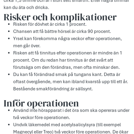
cirka 1,5 timme och är i stort sett smärtfri. Efter några timmar
kan du äta och dricka.
Risker och komplikationer
Risken för dövhet är cirka 1 procent.
Chansen att få bättre hörsel är cirka 90 procent.
Yrsel kan förekomma några veckor efter operationen,
men går över.
Risken att få tinnitus efter operationen är mindre än 1
procent. Om du redan har tinnitus är det svårt att
förutsäga om den förändras, men ofta minskar den.
Du kan få förändrad smak på tungans kant. Detta är
oftast övergående, men kan ibland kvarstå upp till ett år.
Bestående smakförändring är sällsynt.
Inför operationen
Använd inte hörapparat i det öra som ska opereras under
två veckor före operationen.
Undvik läkemedel med acetylsalicylsyra (till exempel
Magnecyl eller Treo) två veckor före operationen. De ökar