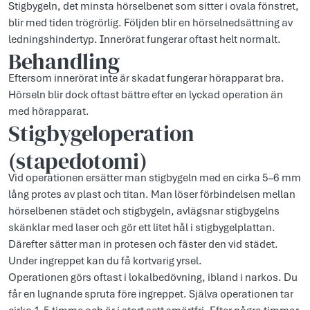
Stigbygeln, det minsta hörselbenet som sitter i ovala fönstret,
blir med tiden trögrörlig. Följden blir en hörselnedsättning av
ledningshindertyp. Innerörat fungerar oftast helt normalt.
Behandling
Eftersom innerörat inte är skadat fungerar hörapparat bra.
Hörseln blir dock oftast bättre efter en lyckad operation än
med hörapparat.
Stigbygeloperation
(stapedotomi)
Vid operationen ersätter man stigbygeln med en cirka 5–6 mm
lång protes av plast och titan. Man löser förbindelsen mellan
hörselbenen städet och stigbygeln, avlägsnar stigbygelns
skänklar med laser och gör ett litet hål i stigbygelplattan.
Därefter sätter man in protesen och fäster den vid städet.
Under ingreppet kan du få kortvarig yrsel.
Operationen görs oftast i lokalbedövning, ibland i narkos. Du
får en lugnande spruta före ingreppet. Själva operationen tar