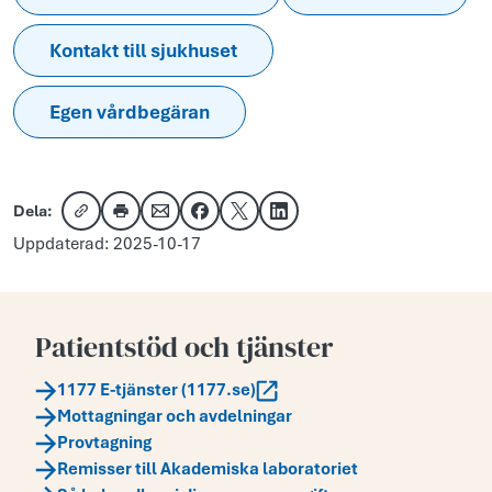
Kontakt till sjukhuset
Egen vårdbegäran
Dela:
Kopiera länk
Skriv ut
Dela via e-post
Dela på Facebook
Dela på X
Dela på LinkedIn
Uppdaterad: 2025-10-17
Patientstöd och tjänster
1177 E-tjänster (1177.se)
Mottagningar och avdelningar
Provtagning
Remisser till Akademiska laboratoriet