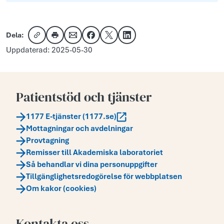
Dela:
Kopiera länk
Skriv ut
Dela via e-post
Dela på Facebook
Dela på X
Dela på LinkedIn
Uppdaterad: 2025-05-30
Patientstöd och tjänster
1177 E-tjänster (1177.se)
Mottagningar och avdelningar
Provtagning
Remisser till Akademiska laboratoriet
Så behandlar vi dina personuppgifter
Tillgänglighetsredogörelse för webbplatsen
Om kakor (cookies)
Kontakta oss