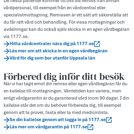
De flesta patienter kommer till oss via remiss från annan
vårdpersonal, till exempel från en vårdcentral eller
specialistmottagning. Remissen är ett sätt att säkerställa att
du får rätt vård och behandling. För vissa mottagningar och
avdelningar kan du också själv skicka in en
egen vårdbegäran
via 1177.se.
Hitta vårdcentraler nära dig på 1177.se
Läs mer om att skicka in en egen vårdbegäran
Vård för dig som bor utanför Uppsala län
Förbered dig inför ditt besök
När vi har tagit emot din remiss eller egen vårdbegäran får du
en kallelse till mottagningen. Väntetiden kan variera, men
enligt vårdgarantin är du garanterad vård inom 90 dagar. I din
kallelse står det om du behöver förbereda dig, till exempel
genom att ta prover, fasta eller ta med medicinlista.
Se din kallelse genom att logga in på 1177.se
Läs mer om vårdgarantin på 1177.se