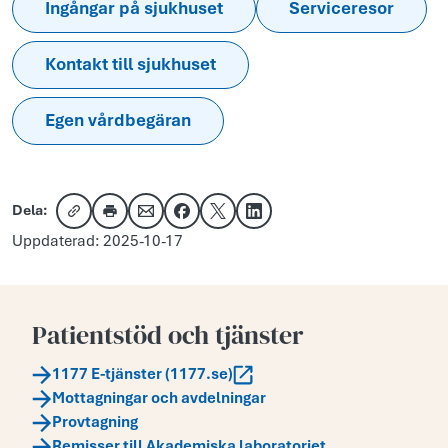
Ingångar på sjukhuset
Serviceresor
Kontakt till sjukhuset
Egen vårdbegäran
Dela:
Kopiera länk
Skriv ut
Dela via e-post
Dela på Facebook
Dela på X
Dela på LinkedIn
Uppdaterad: 2025-10-17
Patientstöd och tjänster
1177 E-tjänster (1177.se)
Mottagningar och avdelningar
Provtagning
Remisser till Akademiska laboratoriet