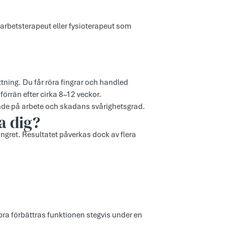
a arbetsterapeut eller fysioterapeut som
tning. Du får röra fingrar och handled
förrän efter cirka 8–12 veckor.
nde på arbete och skadans svårighetsgrad.
a dig?
fingret. Resultatet påverkas dock av flera
 bra förbättras funktionen stegvis under en