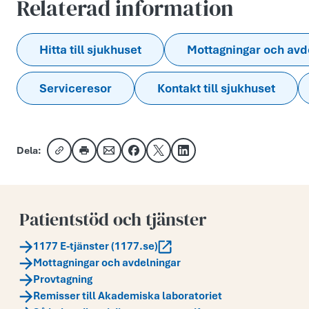
Relaterad information
Hitta till sjukhuset
Mottagningar och avd
Serviceresor
Kontakt till sjukhuset
Dela:
Kopiera länk
Skriv ut
Dela via e-post
Dela på Facebook
Dela på X
Dela på LinkedIn
Patientstöd och tjänster
1177 E-tjänster (1177.se)
Mottagningar och avdelningar
Provtagning
Remisser till Akademiska laboratoriet