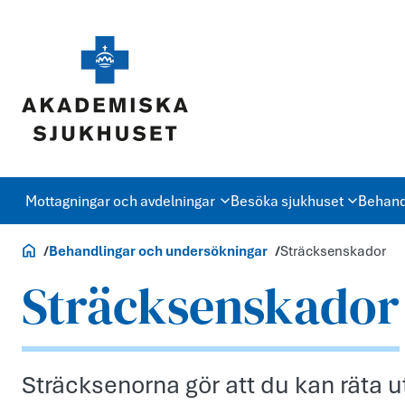
Mottagningar och avdelningar
Besöka sjukhuset
Behand
Akademiska.se
Behandlingar och undersökningar
Sträcksenskador
Sträcksenskador
Sträcksenorna gör att du kan räta ut