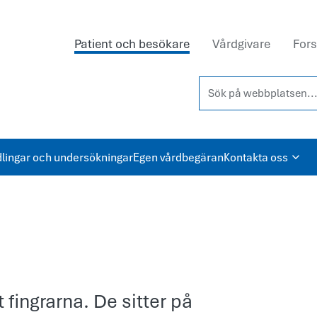
Patient och besökare
Vårdgivare
Fors
Sök på webbplatsen...
lingar och undersökningar
Egen vårdbegäran
Kontakta oss
 fingrarna. De sitter på