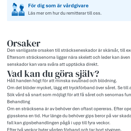
För dig som är vårdgivare
Läs mer om hur du remitterar till oss.
Orsaker
Den vanligaste orsaken till sträckseneskador är skärsår, till exe
Eftersom sträcksenorna ligger nära skelett och leder kan även
senskador kan vara svåra att upptäcka direkt.
Vad kan du göra själv?
Håll handen högt för att minska svullnad och blödning.
Om det blöder mycket, lägg ett tryckförband över såret. Se till a
Sök vård så snart som möjligt för att få såret och senornas f
Behandling
Om en sträcksena är av behöver den oftast opereras. Efter ope
gipsskena en tid. Hur länge du behöver gips beror på var skada
fall kan gipsbehandlingen pågå i upp till fyra veckor.
Efter två veckor byter vården förband och tar bort stygnen.