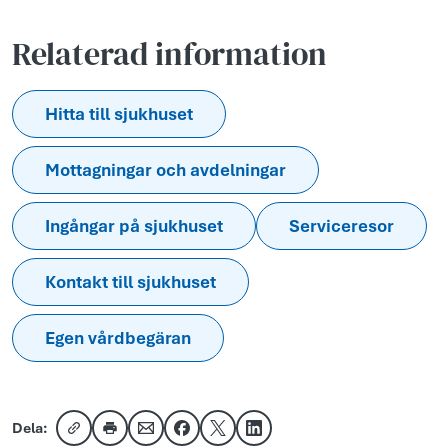
Relaterad information
Hitta till sjukhuset
Mottagningar och avdelningar
Ingångar på sjukhuset
Serviceresor
Kontakt till sjukhuset
Egen vårdbegäran
Dela:
Kopiera länk
Skriv ut
Dela via e-post
Dela på Facebook
Dela på X
Dela på LinkedIn