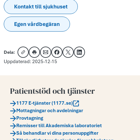
Kontakt till sjukhuset
Egen vårdbegäran
Dela:
Kopiera länk
Skriv ut
Dela via e-post
Dela på Facebook
Dela på X
Dela på LinkedIn
Uppdaterad: 2025-12-15
Patientstöd och tjänster
1177 E-tjänster (1177.se)
Mottagningar och avdelningar
Provtagning
Remisser till Akademiska laboratoriet
Så behandlar vi dina personuppgifter