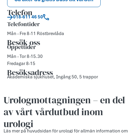
Telefon
018-611 46 50
Telefontider
Mån - Fre 8-11 Röstbrevlåda
Besök oss
Öppettider
Mån - Tor 8-15.30
Fredagar 8-15
Besöksadress
Akademiska sjukhuset, Ingång 50, 5 trappor
Urologmottagningen – en del
av vårt vårdutbud inom
urologi
Läs mer på huvudsidan för urologi för allmän information om