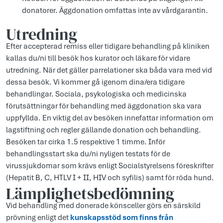
donatorer. Äggdonation omfattas inte av vårdgarantin.
Utredning
Efter accepterad remiss eller tidigare behandling på kliniken
kallas du/ni till besök hos kurator och läkare för vidare
utredning. När det gäller parrelationer ska båda vara med vid
dessa besök. Vi kommer gå igenom dina/era tidigare
behandlingar. Sociala, psykologiska och medicinska
förutsättningar för behandling med äggdonation ska vara
uppfyllda. En viktig del av besöken innefattar information om
lagstiftning och regler gällande donation och behandling.
Besöken tar cirka 1.5 respektive 1 timme. Inför
behandlingsstart ska du/ni nyligen testats för de
virussjukdomar som krävs enligt Socialstyrelsens föreskrifter
(Hepatit B, C, HTLV I + II, HIV och syfilis) samt för röda hund.
Lämplighetsbedömning
Vid behandling med donerade könsceller görs en särskild
prövning enligt det
kunskapsstöd som finns från