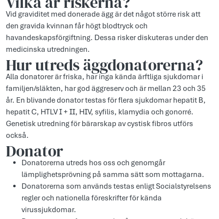
Vilka är riskerna?
Vid graviditet med donerade ägg är det något större risk att
den gravida kvinnan får högt blodtryck och
havandeskapsförgiftning. Dessa risker diskuteras under den
medicinska utredningen.
Hur utreds äggdonatorerna?
Alla donatorer är friska, har inga kända ärftliga sjukdomar i
familjen/släkten, har god äggreserv och är mellan 23 och 35
år. En blivande donator testas för flera sjukdomar hepatit B,
hepatit C, HTLV I + II, HIV, syfilis, klamydia och gonorré.
Genetisk utredning för bärarskap av cystisk fibros utförs
också.
Donator
Donatorerna utreds hos oss och genomgår
lämplighetsprövning på samma sätt som mottagarna.
Donatorerna som används testas enligt Socialstyrelsens
regler och nationella föreskrifter för kända
virussjukdomar.