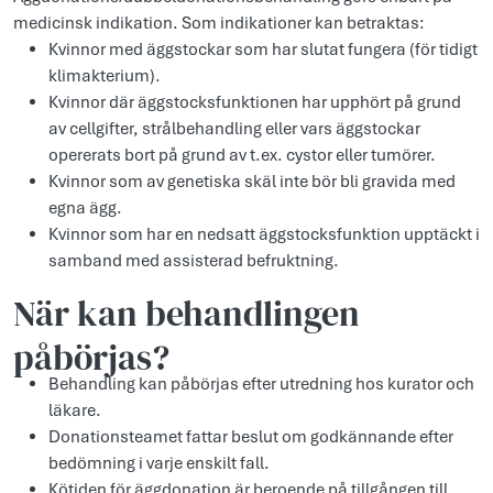
medicinsk indikation. Som indikationer kan betraktas:
Kvinnor med äggstockar som har slutat fungera (för tidigt
klimakterium).
Kvinnor där äggstocksfunktionen har upphört på grund
av cellgifter, strålbehandling eller vars äggstockar
opererats bort på grund av t.ex. cystor eller tumörer.
Kvinnor som av genetiska skäl inte bör bli gravida med
egna ägg.
Kvinnor som har en nedsatt äggstocksfunktion upptäckt i
samband med assisterad befruktning.
När kan behandlingen
påbörjas?
Behandling kan påbörjas efter utredning hos kurator och
läkare.
Donationsteamet fattar beslut om godkännande efter
bedömning i varje enskilt fall.
Kötiden för äggdonation är beroende på tillgången till