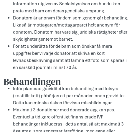
information utgiven av Socialstyrelsen om hur du kan
prata med barn om deras genetiska ursprung.
Donatorn är anonym för dem som genomgår behandling.
Likaså är mottagaren/mottagarparet helt anonym för
donatorn. Donatorn har vare sig juridiska rättigheter eller
skyldigheter gentemot barnet.
För att underlätta för de barn som önskar få mera
uppgifter ber vi varje donator att skriva en kort
levnadsbeskrivning samt att lämna ett foto som sparas i
en särskild journal i minst 70 år.
Behandlingen
Inför planerad graviditet kan behandling med folsyra
(kosttillskott) påbörjas ett par månader innan graviditet.
Detta kan minska risken för vissa missbildningar.
Maximalt 3 donationer med donerade ägg kan ges.
Eventuella tidigare offentligt finansierade IVF
behandlingar inkluderas i detta antal så att maximalt 3
ägguttag, som genererat återföring, med egna eller