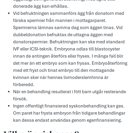
donerade ägg kan erhållas.
Vid befruktningen sammanförs ägg från donatorn med
färska spermier från mannen i mottagarparet.
Spermierna lämnas samma dag som äggen tinas. Vid
dubbeldonation befruktas de uttagna äggen med
donatorspermier. Befruktningen kan ske med standard
IVF eller ICSI-teknik. Embryona odlas till blastocyster
innan de antingen återförs eller fryses. I många fall blir
det mer än ett embryo som kan frysas. Embryoåterföring
med ett fryst och tinat embryo till den mottagande
kvinnan sker när hennes livmoderslemhinna är
förberedd.
När en behandling resulterat i fött barn utgår resterande
försök.
Ingen offentligt finansierad syskonbehandling kan ges.
Om paret har frysta embryon från tidigare behandlingar
kan dessa endast användas genom egenfinansiering.