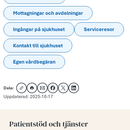
Mottagningar och avdelningar
Ingångar på sjukhuset
Serviceresor
Kontakt till sjukhuset
Egen vårdbegäran
Dela:
Kopiera länk
Skriv ut
Dela via e-post
Dela på Facebook
Dela på X
Dela på LinkedIn
Uppdaterad: 2025-10-17
Patientstöd och tjänster