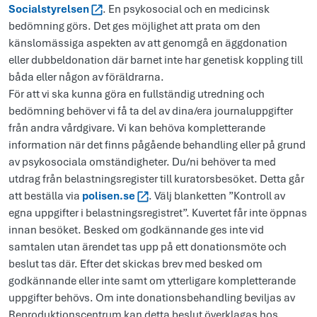
Socialstyrelsen
. En psykosocial och en medicinsk
bedömning görs. Det ges möjlighet att prata om den
känslomässiga aspekten av att genomgå en äggdonation
eller dubbeldonation där barnet inte har genetisk koppling till
båda eller någon av föräldrarna.
För att vi ska kunna göra en fullständig utredning och
bedömning behöver vi få ta del av dina/era journaluppgifter
från andra vårdgivare. Vi kan behöva kompletterande
information när det finns pågående behandling eller på grund
av psykosociala omständigheter. Du/ni behöver ta med
utdrag från belastningsregister till kuratorsbesöket. Detta går
att beställa via
polisen.se
. Välj blanketten ”Kontroll av
egna uppgifter i belastningsregistret”. Kuvertet får inte öppnas
innan besöket. Besked om godkännande ges inte vid
samtalen utan ärendet tas upp på ett donationsmöte och
beslut tas där. Efter det skickas brev med besked om
godkännande eller inte samt om ytterligare kompletterande
uppgifter behövs. Om inte donationsbehandling beviljas av
Reproduktionscentrum kan detta beslut överklagas hos