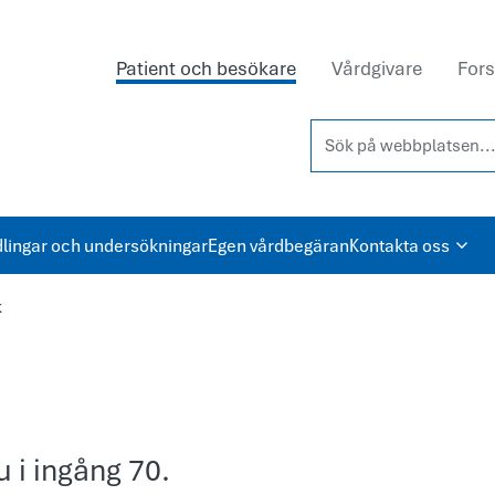
Patient och besökare
Vårdgivare
Fors
Sök på webbplatsen...
lingar och undersökningar
Egen vårdbegäran
Kontakta oss
k
 i ingång 70.