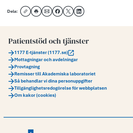
Dela:
Kopiera länk
Skriv ut
Dela via e-post
Dela på Facebook
Dela på X
Dela på LinkedIn
Patientstöd och tjänster
1177 E-tjänster (1177.se)
Mottagningar och avdelningar
Provtagning
Remisser till Akademiska laboratoriet
Så behandlar vi dina personuppgifter
Tillgänglighetsredogörelse för webbplatsen
Om kakor (cookies)