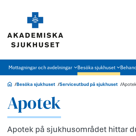
Mottagningar och avdelningar
Besöka sjukhuset
Behand
Akademiska.se
Besöka sjukhuset
Serviceutbud på sjukhuset
Apote
Apotek
Apotek på sjukhusområdet hittar du