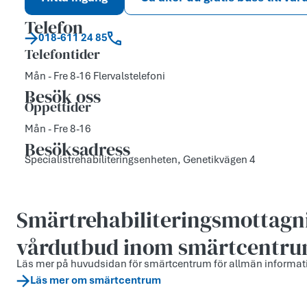
Telefon
018-611 24 85
Telefontider
Mån - Fre 8-16 Flervalstelefoni
Besök oss
Öppettider
Mån - Fre 8-16
Besöksadress
Specialistrehabiliteringsenheten, Genetikvägen 4
Smärtrehabiliteringsmottagni
vårdutbud inom smärtcentr
Läs mer på huvudsidan för smärtcentrum för allmän informat
Läs mer om smärtcentrum