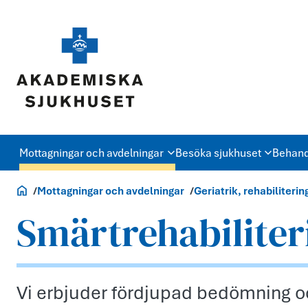
Mottagningar och avdelningar
Besöka sjukhuset
Behand
Akademiska.se
Mottagningar och avdelningar
Geriatrik, rehabiliter
Smärtrehabilite
Vi erbjuder fördjupad bedömning och