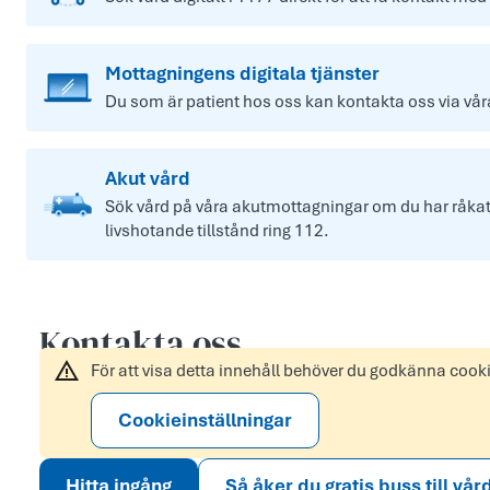
Mottagningens digitala tjänster
Du som är patient hos oss kan kontakta oss via våra 
Akut vård
Sök vård på våra akutmottagningar om du har råkat u
livshotande tillstånd ring 112.
Kontakta oss
För att visa detta innehåll behöver du godkänna cook
Cookieinställningar
Hitta ingång
Så åker du gratis buss till vår