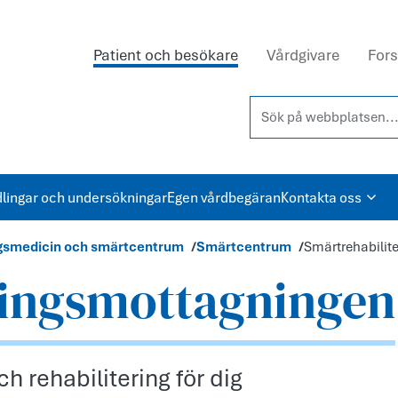
Patient och besökare
Vårdgivare
Fors
Sök på webbplatsen...
lingar och undersökningar
Egen vårdbegäran
Kontakta oss
ingsmedicin och smärtcentrum
Smärtcentrum
Smärtrehabilit
ringsmottagningen
 rehabilitering för dig