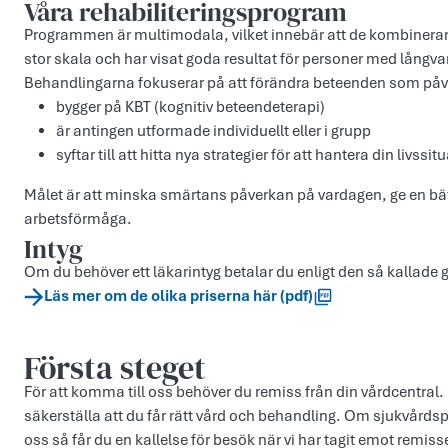
Våra rehabiliteringsprogram
Programmen är multimodala, vilket innebär att de kombinerar 
stor skala och har visat goda resultat för personer med långv
Behandlingarna fokuserar på att förändra beteenden som påv
bygger på KBT (kognitiv beteendeterapi)
är antingen utformade individuellt eller i grupp
syftar till att hitta nya strategier för att hantera din livssit
Målet är att minska smärtans påverkan på vardagen, ge en bättr
arbetsförmåga.
Intyg
Om du behöver ett läkarintyg betalar du enligt den så kallade 
Läs mer om de olika priserna här (pdf)
Första steget
För att komma till oss behöver du remiss från din vårdcentral. D
säkerställa att du får rätt vård och behandling. Om sjukvårdsp
oss så får du en kallelse för besök när vi har tagit emot rem