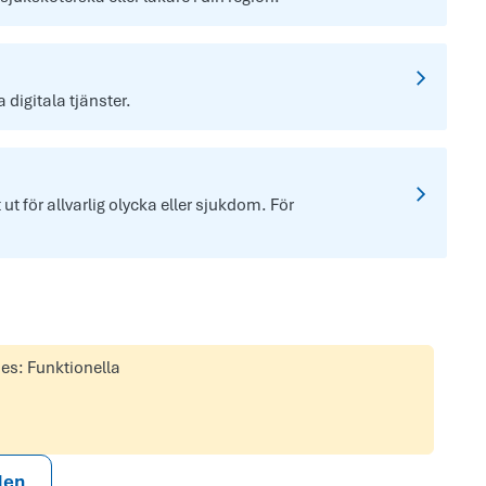
digitala tjänster.
t för allvarlig olycka eller sjukdom. För
ies: Funktionella
den