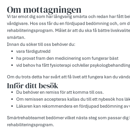
Om mottagningen
Vi tar emot dig som har långvarig smärta och redan har fått b
vårdgivare. Hos oss får du en fördjupad bedömning och, om det 
rehabiliteringsprogram. Målet är att du ska få bättre livskvali
smärtan.
Innan du söker till oss behöver du:
vara färdigutredd
ha provat fram den medicinering som fungerar bäst
vid behov ha fått fysioterapi och/eller psykologbehandlin
Om du trots detta har svårt att få livet att fungera kan du vända 
Inför ditt besök
Du behöver en remiss för att komma till oss.
Om remissen accepteras kallas du till ett nybesök hos lä
Läkaren kan rekommendera en fördjupad bedömning av 
Smärtrehabteamet bedömer vilket nästa steg som passar dig bäs
rehabiliteringsprogram.