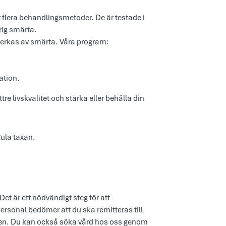
flera behandlingsmetoder. De är testade i
arig smärta.
erkas av smärta. Våra program:
uation.
e livskvalitet och stärka eller behålla din
gula taxan.
et är ett nödvändigt steg för att
ersonal bedömer att du ska remitteras till
issen. Du kan också söka vård hos oss genom