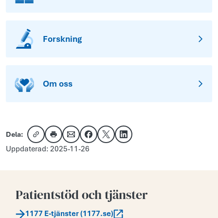
Forskning
Om oss
Dela:
Kopiera länk
Skriv ut
Dela via e-post
Dela på Facebook
Dela på X
Dela på LinkedIn
Uppdaterad: 2025-11-26
Patientstöd och tjänster
1177 E-tjänster (1177.se)