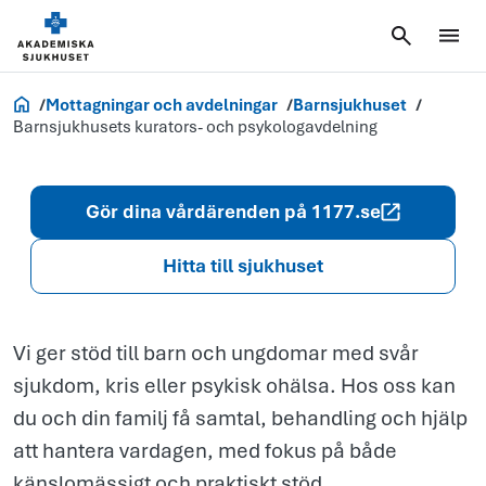
Barnsjukhuse
kurators- och
psykologavde
Akademiska.se
Mottagningar och avdelningar
Barnsjukhuset
Barnsjukhusets kurators- och psykologavdelning
Gör dina vårdärenden på 1177.se
Hitta till sjukhuset
Vi ger stöd till barn och ungdomar med svår
sjukdom, kris eller psykisk ohälsa. Hos oss kan
du och din familj få samtal, behandling och hjälp
att hantera vardagen, med fokus på både
känslomässigt och praktiskt stöd.