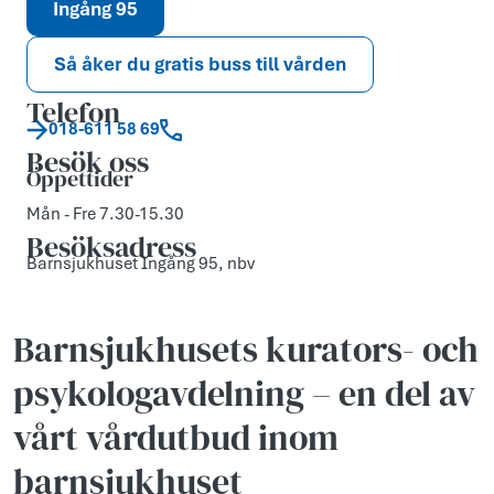
Ingång 95
Så åker du gratis buss till vården
Telefon
018-611 58 69
Besök oss
Öppettider
Mån - Fre 7.30-15.30
Besöksadress
Barnsjukhuset Ingång 95, nbv
Barnsjukhusets kurators- och
psykologavdelning – en del av
vårt vårdutbud inom
barnsjukhuset