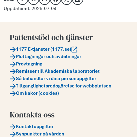
Kopiera länk
Skriv ut
Dela via e-post
Dela på Facebook
Dela på X
Dela på LinkedIn
Uppdaterad: 2025-07-04
Patientstöd och tjänster
1177 E-tjänster (1177.se)
Mottagningar och avdelningar
Provtagning
Remisser till Akademiska laboratoriet
Så behandlar vi dina personuppgifter
Tillgänglighetsredogörelse för webbplatsen
Om kakor (cookies)
Kontakta oss
Kontaktuppgifter
Synpunkter på vården