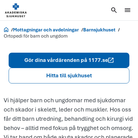
för barn
och
ungdom
Akademiska.se
Mottagningar och avdelningar
Barnsjukhuset
Ortopedi för barn och ungdom
Gör dina vårdärenden på 1177.se
Hitta till sjukhuset
Vi hjälper barn och ungdomar med sjukdomar
och skador i skelett, leder och muskler. Hos oss
får ditt barn utredning, behandling och kirurgi vid
behov – alltid med fokus på trygghet och omsorg.
Vi tar hand om både akuta skador och planerade