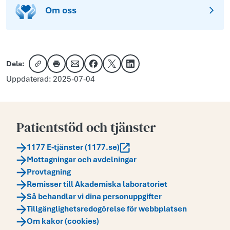
Om oss
Dela:
Kopiera länk
Skriv ut
Dela via e-post
Dela på Facebook
Dela på X
Dela på LinkedIn
Uppdaterad: 2025-07-04
Patientstöd och tjänster
1177 E-tjänster (1177.se)
Mottagningar och avdelningar
Provtagning
Remisser till Akademiska laboratoriet
Så behandlar vi dina personuppgifter
Tillgänglighetsredogörelse för webbplatsen
Om kakor (cookies)