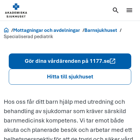
Specialiserad
pediatrik
Akademiska.se
Mottagningar och avdelningar
Barnsjukhuset
Specialiserad pediatrik
Gör dina vårdärenden på 1177.se
Hitta till sjukhuset
Hos oss får ditt barn hjälp med utredning och
behandling av sjukdomar som kräver särskild
barnmedicinsk kompetens. Vi tar emot både
akuta och planerade besök och arbetar med ett
helhetsperspektiv för att ge trygg och säker vård.