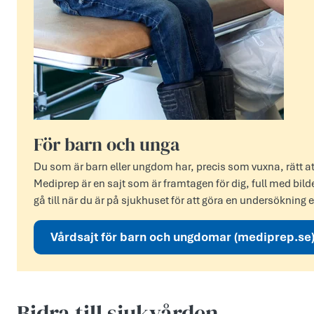
För barn och unga
Du som är barn eller ungdom har, precis som vuxna, rätt att
Mediprep är en sajt som är framtagen för dig, full med bilde
gå till när du är på sjukhuset för att göra en undersökning e
Vårdsajt för barn och ungdomar (mediprep.se
Bidra till sjukvården