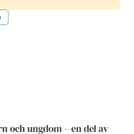
n
n och ungdom – en del av