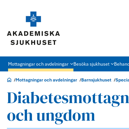
Mottagningar och avdelningar
Besöka sjukhuset
Behand
Akademiska.se
Mottagningar och avdelningar
Barnsjukhuset
Specia
Diabetesmottagn
och ungdom