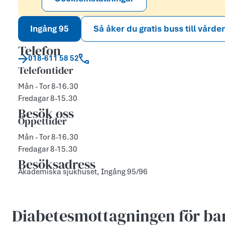
Ingång 95
Så åker du gratis buss till vårde
Telefon
018-611 58 52
Telefontider
Mån - Tor 8-16.30
Fredagar 8-15.30
Besök oss
Öppettider
Mån - Tor 8-16.30
Fredagar 8-15.30
Besöksadress
Akademiska sjukhuset, Ingång 95/96
Diabetesmottagningen för bar