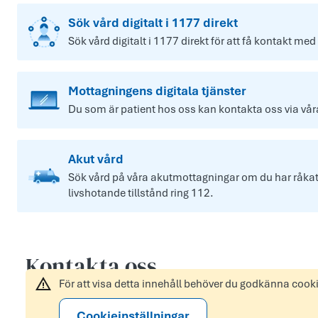
Sök vård digitalt i 1177 direkt
Sök vård digitalt i 1177 direkt för att få kontakt med
Mottagningens digitala tjänster
Du som är patient hos oss kan kontakta oss via våra 
Akut vård
Sök vård på våra akutmottagningar om du har råkat u
livshotande tillstånd ring 112.
Kontakta oss
För att visa detta innehåll behöver du godkänna cook
Cookieinställningar