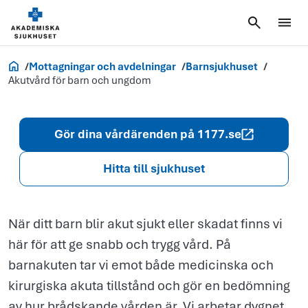
för barn
och
ungdom
Akademiska.se
Mottagningar och avdelningar
Barnsjukhuset
Akutvård för barn och ungdom
Gör dina vårdärenden på 1177.se
Hitta till sjukhuset
När ditt barn blir akut sjukt eller skadat finns vi
här för att ge snabb och trygg vård. På
barnakuten tar vi emot både medicinska och
kirurgiska akuta tillstånd och gör en bedömning
av hur brådskande vården är. Vi arbetar dygnet