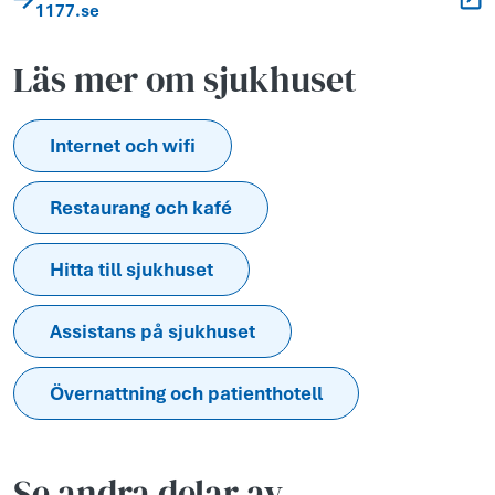
1177.se
Läs mer om sjukhuset
Internet och wifi
Restaurang och kafé
Hitta till sjukhuset
Assistans på sjukhuset
Övernattning och patienthotell
Se andra delar av