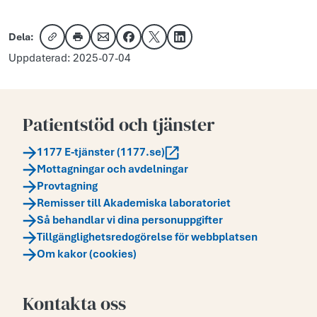
Dela:
Kopiera länk
Skriv ut
Dela via e-post
Dela på Facebook
Dela på X
Dela på LinkedIn
Uppdaterad: 2025-07-04
Patientstöd och tjänster
1177 E-tjänster (1177.se)
Mottagningar och avdelningar
Provtagning
Remisser till Akademiska laboratoriet
Så behandlar vi dina personuppgifter
Tillgänglighetsredogörelse för webbplatsen
Om kakor (cookies)
Kontakta oss