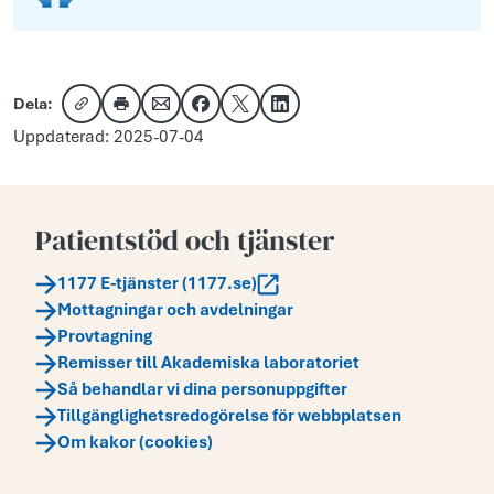
Dela:
Kopiera länk
Skriv ut
Dela via e-post
Dela på Facebook
Dela på X
Dela på LinkedIn
Uppdaterad: 2025-07-04
Patientstöd och tjänster
1177 E-tjänster (1177.se)
Mottagningar och avdelningar
Provtagning
Remisser till Akademiska laboratoriet
Så behandlar vi dina personuppgifter
Tillgänglighetsredogörelse för webbplatsen
Om kakor (cookies)