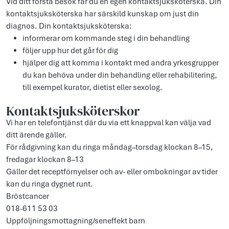
Vid ditt första besök får du en egen kontaktsjuksköterska. Din
kontaktsjuksköterska har särskild kunskap om just din
diagnos. Din kontaktsjuksköterska:
informerar om kommande steg i din behandling
följer upp hur det går för dig
hjälper dig att komma i kontakt med andra yrkesgrupper
du kan behöva under din behandling eller rehabilitering,
till exempel kurator, dietist eller sexolog.
Kontaktsjuksköterskor
Vi har en telefontjänst där du via ett knappval kan välja vad
ditt ärende gäller.
För rådgivning kan du ringa måndag–torsdag klockan 8–15,
fredagar klockan 8–13
Gäller det receptförnyelser och av- eller ombokningar av tider
kan du ringa dygnet runt.
Bröstcancer
018-611 53 03
Uppföljningsmottagning/seneffekt barn