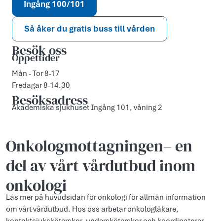
Ingång 100/101
Så åker du gratis buss till vården
Besök oss
Öppettider
Mån - Tor 8-17
Fredagar 8-14.30
Besöksadress
Akademiska sjukhuset Ingång 101, våning 2
Onkologmottagningen– en
del av vårt vårdutbud inom
onkologi
Läs mer på huvudsidan för onkologi för allmän information
om vårt vårdutbud. Hos oss arbetar onkologläkare,