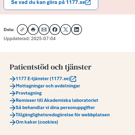
Se vad du kan göra på 1177.se
Dela:
Kopiera länk
Skriv ut
Dela via e-post
Dela på Facebook
Dela på X
Dela på LinkedIn
Uppdaterad: 2025-07-04
Patientstöd och tjänster
1177 E-tjänster (1177.se)
Mottagningar och avdelningar
Provtagning
Remisser till Akademiska laboratoriet
Så behandlar vi dina personuppgifter
Tillgänglighetsredogörelse för webbplatsen
Om kakor (cookies)