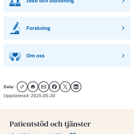
Jobb och utbildning
Forskning
Om oss
Dela:
Kopiera länk
Skriv ut
Dela via e-post
Dela på Facebook
Dela på X
Dela på LinkedIn
Uppdaterad: 2025-05-30
Patientstöd och tjänster