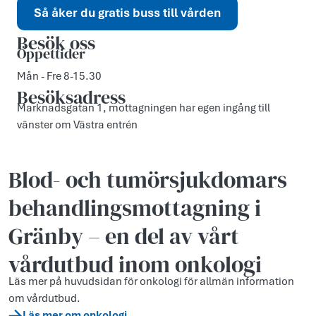
Så åker du gratis buss till vården
Besök oss
Öppettider
Mån - Fre 8-15.30
Besöksadress
Marknadsgatan 1, mottagningen har egen ingång till
vänster om Västra entrén
Blod- och tumörsjukdomars
behandlingsmottagning i
Gränby – en del av vårt
vårdutbud inom onkologi
Läs mer på huvudsidan för onkologi för allmän information
om vårdutbud.
Läs mer om onkologi