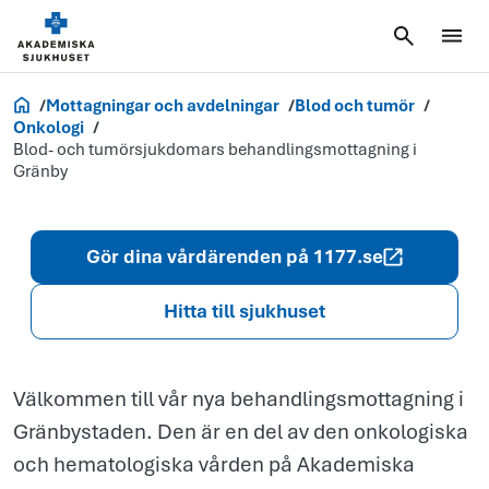
Blod- och
tumörsjukdo
behandlingsm
Akademiska.se
Mottagningar och avdelningar
Blod och tumör
i Gränby
Onkologi
Blod- och tumörsjukdomars behandlingsmottagning i
Gränby
Gör dina vårdärenden på 1177.se
Hitta till sjukhuset
Välkommen till vår nya behandlingsmottagning i
Gränbystaden. Den är en del av den onkologiska
och hematologiska vården på Akademiska