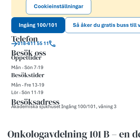
Cookieinställningar
Ingång 100/101
Så åker du gratis buss till
Telefon
018-611 55 11
Besök oss
Öppettider
Mån - Sön 7-19
Besökstider
Mån - Fre 13-19
Lör - Sön 11-19
Besöksadress
Akademiska sjukhuset Ingång 100/101, våning 3
Onkologavdelning 101 B – en d