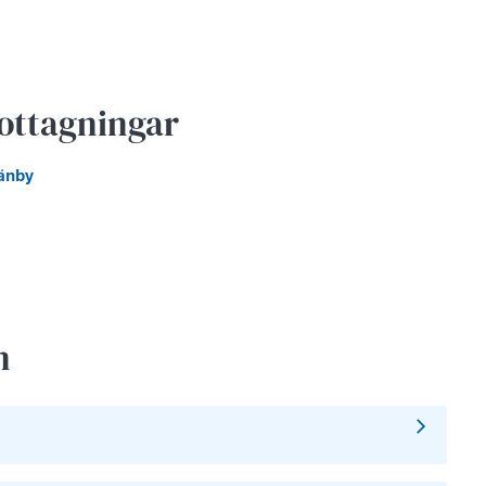
ottagningar
änby
n