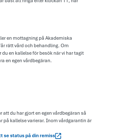
r bäst att ringa efter klockan 11, när
 eller en mottagning på Akademiska
u får rätt vård och behandling. Om
du en kallelse för besök när vi har tagit
öra en egen vårdbegäran.
er att du har gjort en egen vårdbegäran så
ar på kallelse varierar. Inom vårdgarantin är
tt se status på din remiss