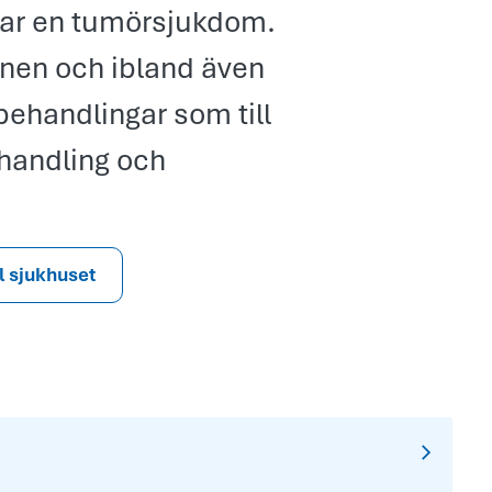
 har en tumörsjukdom.
ionen och ibland även
behandlingar som till
handling och
ll sjukhuset