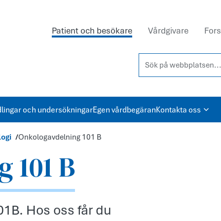
Patient och besökare
Vårdgivare
Fors
Sök på webbplatsen...
lingar och undersökningar
Egen vårdbegäran
Kontakta oss
ogi
Onkologavdelning 101 B
 101 B
01B. Hos oss får du