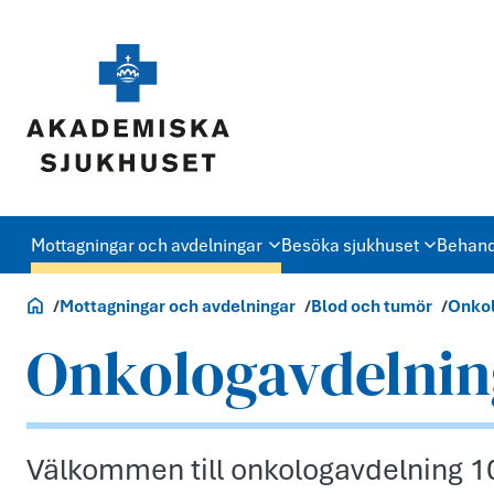
Mottagningar och avdelningar
Besöka sjukhuset
Behand
Akademiska.se
Mottagningar och avdelningar
Blod och tumör
Onkol
Onkologavdelning
Välkommen till onkologavdelning 1