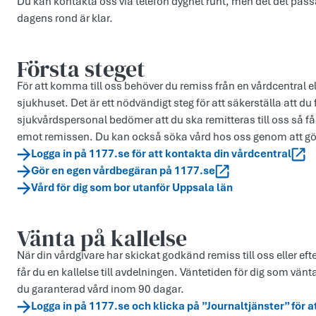
Du kan kontakta oss via telefon dygnet runt, men det det passa
dagens rond är klar.
Första steget
För att komma till oss behöver du remiss från en vårdcentral
sjukhuset. Det är ett nödvändigt steg för att säkerställa att d
sjukvårdspersonal bedömer att du ska remitteras till oss så får 
emot remissen. Du kan också söka vård hos oss genom att g
Logga in på 1177.se för att kontakta din vårdcentral
Gör en egen vårdbegäran på 1177.se
Vård för dig som bor utanför Uppsala län
Vänta på kallelse
När din vårdgivare har skickat godkänd remiss till oss eller eft
får du en kallelse till avdelningen. Väntetiden för dig som vänt
du garanterad vård inom 90 dagar.
Logga in på 1177.se och klicka på ”Journaltjänster” för a